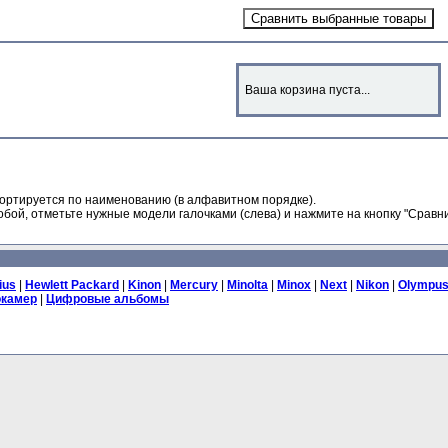
Ваша корзина пуста...
ортируется по наименованию (в алфавитном порядке).
бой, отметьте нужные модели галочками (слева) и нажмите на кнопку "Сравни
ius
|
Hewlett Packard
|
Kinon
|
Mercury
|
Minolta
|
Minox
|
Next
|
Nikon
|
Olympu
окамер
|
Цифровые альбомы