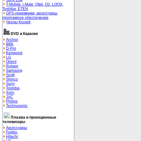
Sony Clie
T-Mobile, i-Mate, Qtek, O2, LOOX,
Toshiba, ETEN
GPS-приемники, аксессуары,
програмное обеспечение
Чехлы Krusell
DVD и Караоке
Archos
BBK
D-Pro
Kenwood
LG
Orient
Rolsen
Samsung
Scott
Shinco
Sony
Toshiba
Xoro
JVC
Philips
Technosonic
Плазма и проекционные
телевизоры
Аксессуары
Fujitsu
Hitachi