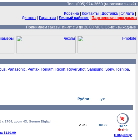
Тел.: (095) 974-3660 (многоканальный)
Корзина
|
Контакты
|
Доставка
|
Оплата
|
Дисконт
|
Гарантия
|
Личный кабинет
|
Партнерская программа
Принимаем заказы: пн-пт с 9 до 20:00 МСК. Сб-вс - выходные
pus
,
Panasonic
,
Pentax
,
Rekam
,
Ricoh
,
RoverShot
,
Samsung
,
Sony
,
Toshiba
,
Рубли
у.е.
x 1704, zoom 4X, Secure Digital
2 352
80.00
за $120.00
в корзину