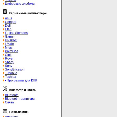
Toshiba
Цифровые альбомы
Карманные компьютеры
Asus
Compal
Dell
Eten
Fujitsu Siemens
Garmin
HP iPAQ
i-Mate
Mitac
PalmOne
Qtek
Rover
Sharp
Sony
SonyEricsson
T-Mobile
Toshiba
• Программы для КПК
Bluetooth и Связь
Bluetooth
Bluetooth-гарнитуры
Связь
Flash-память