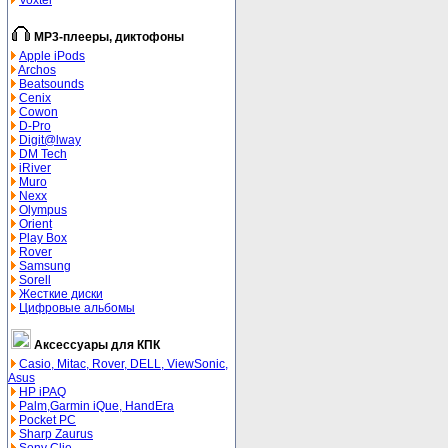
Voxtel
MP3-плееры, диктофоны
Apple iPods
Archos
Beatsounds
Cenix
Cowon
D-Pro
Digit@lway
DM Tech
iRiver
Muro
Nexx
Olympus
Orient
Play Box
Rover
Samsung
Sorell
Жесткие диски
Цифровые альбомы
Аксессуары для КПК
Casio, Mitac, Rover, DELL, ViewSonic,
Asus
HP iPAQ
Palm,Garmin iQue, HandEra
Pocket PC
Sharp Zaurus