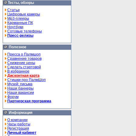
Тесты, обзоры
Статьи
Цифровые камеры
Mp3-плееры
Карманные ПК
Ноутбуки
Сотовые телефоны
Пресс-релизы
Полезное
Пресса о Палмшоп
Сравнение товаров
Снижение цены
Сделать стартовой
В избранное
Дисконтная карта
Стишки про ПалмШоп
Музей: письма
Наши баннеры
Наши вакансии
Форум
Партнерская программа
Информация
О компании
Часы работы
Регистрация
Личный кабинет