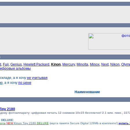
n
d
,
Fuji
,
Genius
,
Hewlett Packard
,
Kinon
,
Mercury
,
Minolta
,
Minox
,
Next
,
Nikon
,
Olym
ифровые альбомы
складе, а я хочу
не учитывая
ию
, а я хочу
по цене
Наименование
Tiny 2180
дому фотоаппарату: цифровая печать 12 снимков 10х15 бесплатно! 2.1 млн. пикс., 2272 
я DELUXE
:
хота
NEW
Kinon Tiny 2180
DELUXE
(карта памяти Secure Digital 128Mb в комплекте!)
купить 