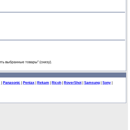
ть выбранные товары" (снизу).
s
|
Panasonic
|
Pentax
|
Rekam
|
Ricoh
|
RoverShot
|
Samsung
|
Sony
|