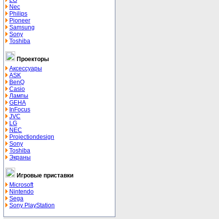
LG
Nec
Philips
Pioneer
Samsung
Sony
Toshiba
Проекторы
Аксессуары
ASK
BenQ
Casio
Лампы
GEHA
InFocus
JVC
LG
NEC
Projectiondesign
Sony
Toshiba
Экраны
Игровые приставки
Microsoft
Nintendo
Sega
Sony PlayStation