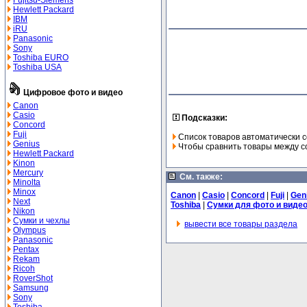
Fujitsu-Siemens
Hewlett Packard
IBM
iRU
Panasonic
Sony
Toshiba EURO
Toshiba USA
Цифровое фото и видео
Canon
Casio
Подсказки:
Concord
Fuji
Список товаров автоматически с
Genius
Чтобы сравнить товары между со
Hewlett Packard
Kinon
Mercury
См. также:
Minolta
Minox
Canon
|
Casio
|
Concord
|
Fuji
|
Gen
Next
Toshiba
|
Сумки для фото и виде
Nikon
Сумки и чехлы
вывести все товары раздела
Olympus
Panasonic
Pentax
Rekam
Ricoh
RoverShot
Samsung
Sony