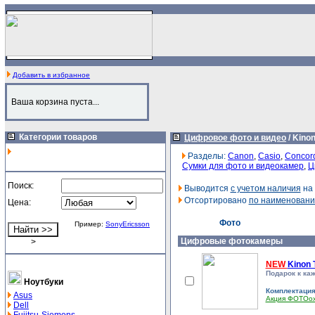
Добавить в избранное
Ваша корзина пуста...
Категории товаров
Цифровое фото и видео
/
Kino
Разделы:
Canon
,
Casio
,
Concor
Сумки для фото и видеокамер
,
Ц
Поиск:
Выводится
с учетом наличия
на 
Отсортировано
по наименован
Цена:
Фото
Пример:
SonyEricsson
Цифровые фотокамеры
>
NEW
Kinon 
Подарок к каж
Ноутбуки
Комплектаци
Asus
Акция ФОТОо
Dell