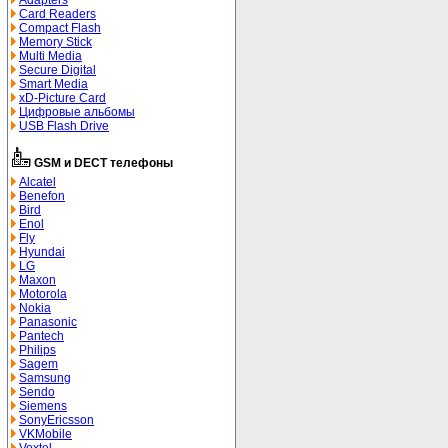
Adapters
Card Readers
Compact Flash
Memory Stick
Multi Media
Secure Digital
Smart Media
xD-Picture Card
Цифровые альбомы
USB Flash Drive
GSM и DECT телефоны
Alcatel
Benefon
Bird
Enol
Fly
Hyundai
LG
Maxon
Motorola
Nokia
Panasonic
Pantech
Philips
Sagem
Samsung
Sendo
Siemens
SonyEricsson
VKMobile