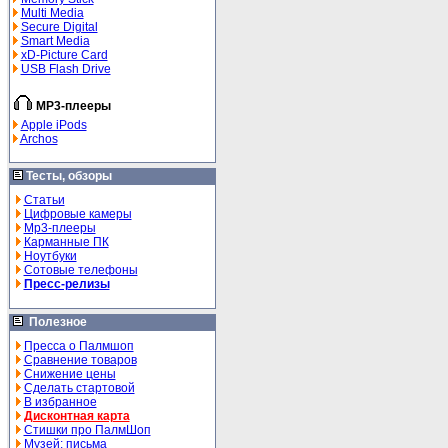
Multi Media
Secure Digital
Smart Media
xD-Picture Card
USB Flash Drive
MP3-плееры
Apple iPods
Archos
Тесты, обзоры
Статьи
Цифровые камеры
Mp3-плееры
Карманные ПК
Ноутбуки
Сотовые телефоны
Пресс-релизы
Полезное
Пресса о Палмшоп
Сравнение товаров
Снижение цены
Сделать стартовой
В избранное
Дисконтная карта
Стишки про ПалмШоп
Музей: письма