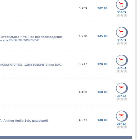
5 959
202.00
4 278
145.00
 стабильное и точное воспроизведение.
дисков DVD+R/+RW/-R/-RW
3 717
126.00
vX/MP3/JPEG. 12bit/108MHz Video DAC.
4 425
150.00
4 071
138.00
, Analog Audio 2ch, цифровой