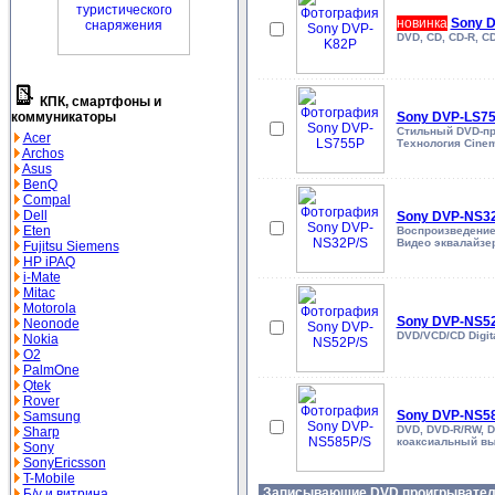
новинка
Sony 
DVD, CD, CD-R, C
КПК, смартфоны и
коммуникаторы
Sony DVP-LS7
Стильный DVD-про
Acer
Технология Cinem
Archos
Asus
BenQ
Compal
Dell
Sony DVP-NS3
Eten
Воспроизведение 
Видео эквалайзе
Fujitsu Siemens
HP iPAQ
i-Mate
Mitac
Motorola
Sony DVP-NS5
Neonode
DVD/VCD/CD Digi
Nokia
O2
PalmOne
Qtek
Rover
Sony DVP-NS5
Samsung
DVD, DVD-R/RW, D
Sharp
коаксиальный вых
Sony
SonyEricsson
T-Mobile
Записывающие DVD проигрывате
Б/у и витрина