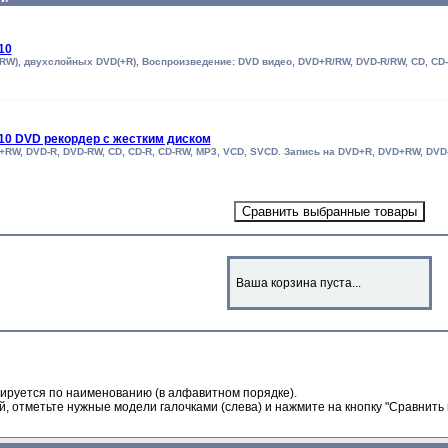
10
/RW), двухслойных DVD(+R), Воспроизведение: DVD видео, DVD+R/RW, DVD-R/RW, CD, CD
0 DVD рекордер с жестким диском
+RW, DVD-R, DVD-RW, CD, CD-R, CD-RW, MP3, VCD, SVCD. Запись на DVD+R, DVD+RW, DV
Ваша корзина пуста...
ируется по наименованию (в алфавитном порядке).
, отметьте нужные модели галочками (слева) и нажмите на кнопку "Сравнить 