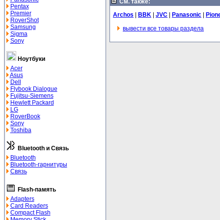
См. также:
Pentax
Premier
Archos
|
BBK
|
JVC
|
Panasonic
|
Pion
RoverShot
Samsung
вывести все товары раздела
Sigma
Sony
Ноутбуки
Acer
Asus
Dell
Flybook Dialogue
Fujitsu-Siemens
Hewlett Packard
LG
RoverBook
Sony
Toshiba
Bluetooth и Связь
Bluetooth
Bluetooth-гарнитуры
Связь
Flash-память
Adapters
Card Readers
Compact Flash
Memory Stick