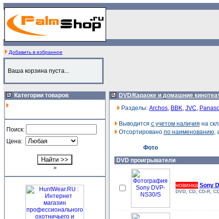
Добавить в избранное
Ваша корзина пуста...
Категории товаров
DVD/Караоке и домашние кинотеа
Разделы:
Archos
,
BBK
,
JVC
,
Panaso
Выводится
с учетом наличия
на скл
Поиск:
Отсортировано
по наименованию
,
Цена:
Фото
DVD проигрыватели
>
новинка
Sony 
DVD, CD, CD-R, C