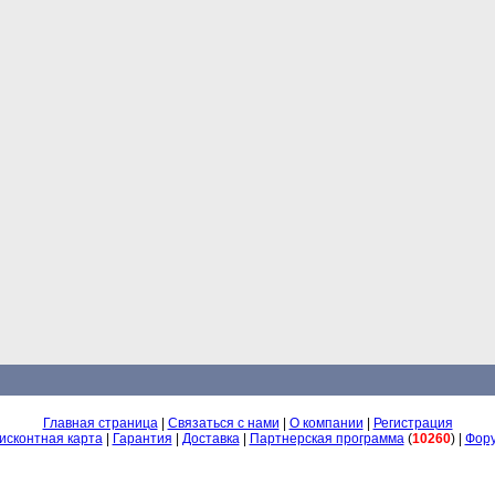
Главная страница
|
Связаться с нами
|
О компании
|
Регистрация
исконтная карта
|
Гарантия
|
Доставка
|
Партнерская программа
(
10260
) |
Фор