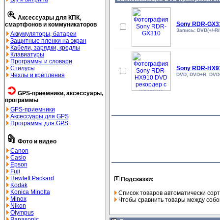
Аксессуары для КПК,
Sony RDR-GX3
смартфонов и коммуникаторов
Запись: DVD(+/-R
Аккумуляторы, батареи
Защитные пленки на экран
Кабели, зарядки, кредлы
Клавиатуры
Программы и словари
Стилусы
Sony RDR-HX91
Чехлы и крепления
DVD, DVD+R, DVD
GPS-приемники, аксессуары,
программы
GPS-приемники
Аксессуары для GPS
Программы для GPS
Фото и видео
Canon
Casio
Epson
Fuji
Hewlett Packard
Подсказки:
Kodak
Konica Minolta
Список товаров автоматически сорт
Minox
Чтобы сравнить товары между собой
Nikon
Olympus
Panasonic