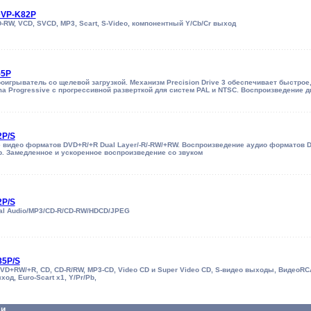
DVP-K82P
D-RW, VCD, SVCD, MP3, Scart, S-Video, компонентный Y/Cb/Cr выход
55P
игрыватель со щелевой загрузкой. Механизм Precision Drive 3 обеспечивает быстрое,
a Progressive с прогрессивной разверткой для систем PAL и NTSC. Воспроизведение 
2P/S
видео форматов DVD+R/+R Dual Layer/-R/-RW/+RW. Воспроизведение аудио форматов Di
р. Замедленное и ускоренное воспроизведение со звуком
2P/S
tal Audio/MP3/CD-R/CD-RW/HDCD/JPEG
85P/S
VD+RW/+R, CD, CD-R/RW, MP3-CD, Video CD и Super Video CD, S-видео выходы, ВидеоRCA
од, Euro-Scart х1, Y/Pr/Pb,
ли