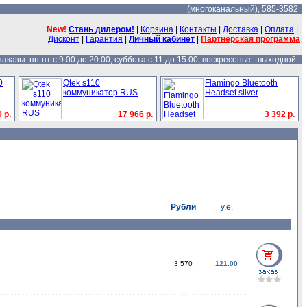
(многоканальный), 585-3582
New!
Стань дилером!
|
Корзина
|
Контакты
|
Доставка
|
Оплата
|
Дисконт
|
Гарантия
|
Личный кабинет
|
Партнерская программа
казы: пн-пт с 9:00 до 20:00, суббота с 11 до 15:00, воскресенье - выходной.
0
Qtek s110
Flamingo Bluetooth
коммуникатор RUS
Headset silver
 р.
17 966 р.
3 392 р.
Рубли
у.е.
3 570
121.00