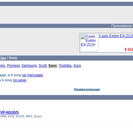
Принимаем за
Casio Exilim EX-Z12
9 410
тры
/
Sony
nic
,
Pioneer
,
Samsung
,
Scott
,
Sony
,
Toshiba
,
Xoro
аде, а я хочу
не учитывая
 а я хочу
по цене
Наименование
DVP-NS30/S
D-RW, VCD, SVCD, MP3, Scart