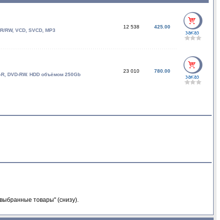
12 538
425.00
-R/RW, VCD, SVCD, MP3
23 010
780.00
D-R, DVD-RW. HDD объёмом 250Gb
выбранные товары" (снизу).