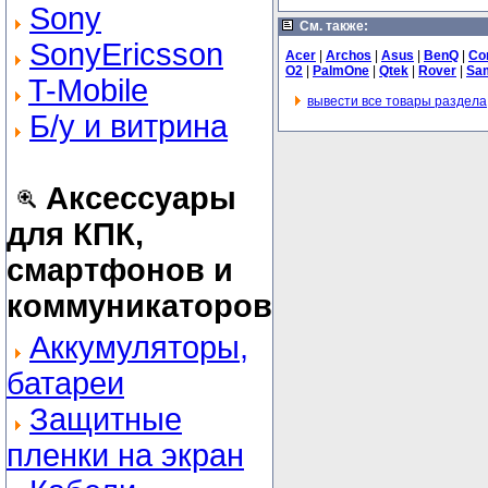
Sony
См. также:
SonyEricsson
Acer
|
Archos
|
Asus
|
BenQ
|
Co
O2
|
PalmOne
|
Qtek
|
Rover
|
Sa
T-Mobile
вывести все товары раздела
Б/у и витрина
Аксессуары
для КПК,
смартфонов и
коммуникаторов
Аккумуляторы,
батареи
Защитные
пленки на экран