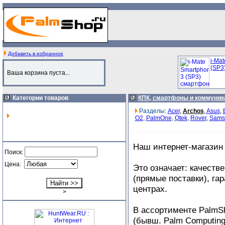
Добавить в избранное
i-Ma
(SP3)
Ваша корзина пуста...
Категории товаров
КПК, смартфоны и коммуни
Разделы:
Acer
,
Archos
,
Asus
,
O2
,
PalmOne
,
Qtek
,
Rover
,
Sams
Наш интернет-магазин
Поиск:
Цена:
Это означает: качеств
(прямые поставки), га
центрах.
>
В ассортименте PalmS
(бывш. Palm Computing