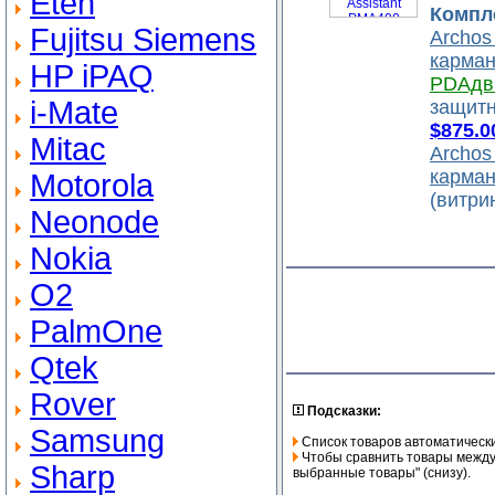
Eten
Компл
Fujitsu Siemens
Archos
карма
HP iPAQ
PDAдв
i-Mate
защитн
$875.0
Mitac
Archos
карма
Motorola
(витри
Neonode
Nokia
O2
PalmOne
Qtek
Rover
Подсказки:
Samsung
Список товаров автоматически
Чтобы сравнить товары между 
Sharp
выбранные товары" (снизу).