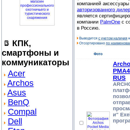
компанией аксессуары
авторизованного диле
является сертифициро
компании
PalmOne
с с
в Россию.
Выводится
с учетом наличия
н
КПК,
Отсортировано
по наименова
смартфоны и
Фото
коммуникаторы
Archo
PMA4
Acer
RUS
Archos
ARCHO
платфо
Asus
позво
BenQ
отпра
просм
Compal
и" Exe
Dell
прогр