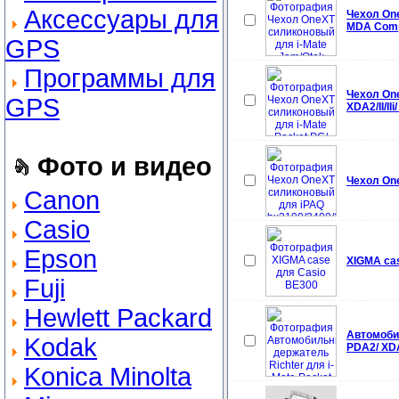
Аксессуары для
Чехол One
MDA Comp
GPS
Программы для
Чехол One
GPS
XDA2/II/II
Фото и видео
Чехол On
Canon
Casio
Epson
XIGMA ca
Fuji
Hewlett Packard
Автомобил
Kodak
PDA2/ XDA2
Konica Minolta