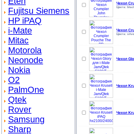
Eten
Чехол Cru
Цвета: black
Fujitsu Siemens
HP iPAQ
i-Mate
Чехол Cru
Цвета: silve
Mitac
Motorola
Neonode
Чехол Glo
Nokia
O2
Чехол Kru
PalmOne
Qtek
Rover
Чехол Kru
Samsung
Sharp