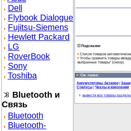
Dell
Flybook Dialogue
Fujitsu-Siemens
Hewlett Packard
LG
Подсказки:
RoverBook
Список товаров автоматически
Чтобы сравнить товары между 
выбранные товары" (снизу).
Sony
Toshiba
См. также:
Аккумуляторы, батареи
|
Защит
Стилусы
|
Чехлы и крепления
Bluetooth и
вывести все товары раздела
Связь
Bluetooth
Bluetooth-