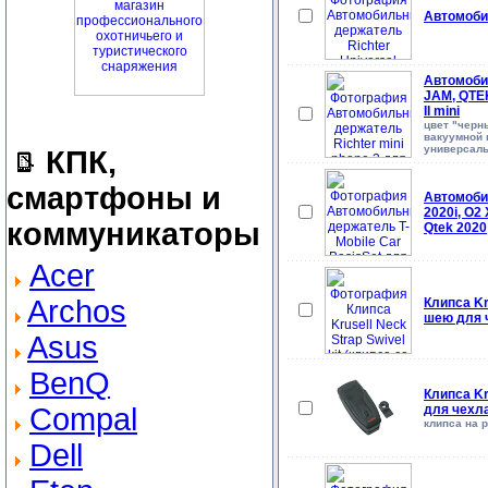
Автомобил
Автомобил
JAM, QTEK
II mini
цвет "черн
вакуумной 
универсаль
КПК,
смартфоны и
Автомобил
2020i, O2 
коммуникаторы
Qtek 2020
Acer
Archos
Клипса Kr
шею для ч
Asus
BenQ
Клипса Kr
Compal
для чехла
клипса на р
Dell