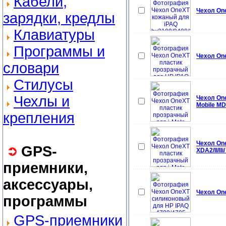
Кабели,
Чехол On
зарядки, кредлы
Клавиатуры
Программы и
Чехол On
словари
Стилусы
Чехлы и
Чехол One
Mobile M
крепления
Чехол One
GPS-
XDA2/II/II
приемники,
аксессуары,
Чехол On
программы
GPS-приемники