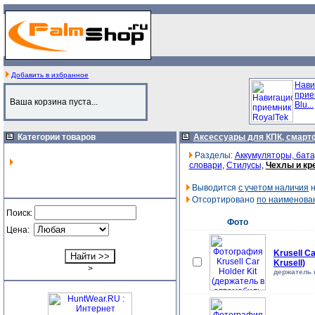
Добавить в избранное
Нави
прие
Ваша корзина пуста...
Blu...
Категории товаров
Аксессуары для КПК, смарт
Разделы:
Аккумуляторы, бат
словари
,
Стилусы
,
Чехлы и кр
Выводится
с учетом наличия
н
Отсортировано
по наименова
Поиск:
Фото
Цена:
Krusell C
Krusell)
>
держатель 