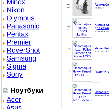
Minox
Автомобил
Nikon
черный
Olympus
Panasonic
Клипса Kr
для чехла
кожаная кл
Pentax
Premier
RoverShot
Чехол Fuj
кожанный 
Samsung
Sigma
Чехол Kru
Sony
Ноутбуки
Чехол Kru
Кожаный че
Acer
Asus