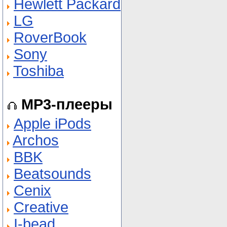
Hewlett Packard
LG
RoverBook
Sony
Toshiba
MP3-плееры
Apple iPods
Archos
BBK
Beatsounds
Cenix
Creative
I-bead