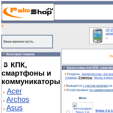
HP i
карм
...
Ваша корзина пуста...
Категории товаров
П
КПК,
Аксессуары для КПК, смартфо
смартфоны и
Разделы:
Аккумуляторы, батар
словари
,
Стилусы
,
Чехлы и кре
коммуникаторы
Выводится
с учетом наличия
на 
Acer
Отсортировано
по наименован
Archos
Фото
Asus
Stylus 3 in