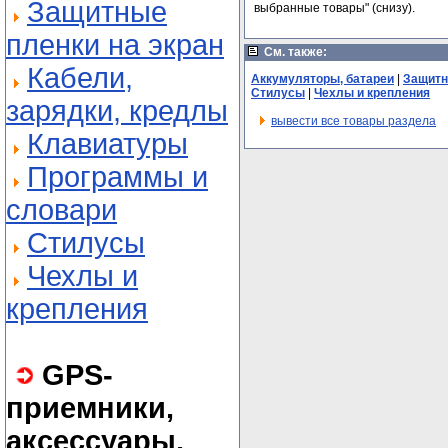
Защитные
выбранные товары" (снизу).
пленки на экран
См. также:
Кабели,
Аккумуляторы, батареи
|
Защитн
Стилусы
|
Чехлы и крепления
зарядки, кредлы
вывести все товары раздела
Клавиатуры
Программы и
словари
Стилусы
Чехлы и
крепления
GPS-
приемники,
аксессуары,