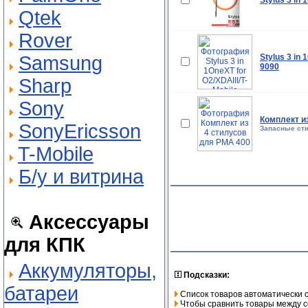
Stylus 3 in
Qtek
Rover
Samsung
Stylus 3 in
9090
Sharp
Sony
Комплект и
SonyEricsson
Запасные сти
T-Mobile
Б/у и витрина
Аксессуары
для КПК
Аккумуляторы,
Подсказки:
батареи
Список товаров автоматически 
Чтобы сравнить товары между со