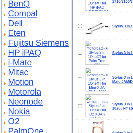
BenQ
1710/3100/3
Compal
Dell
Stylus 3 in
Eten
Fujitsu Siemens
HP iPAQ
Stylus 3 in 
i-Mate
Mitac
Stylus 3 in
Motion
Mate JAM/D
Motorola
Neonode
Stylus 3 in 
2020i/ I-ma
Nokia
O2
PalmOne