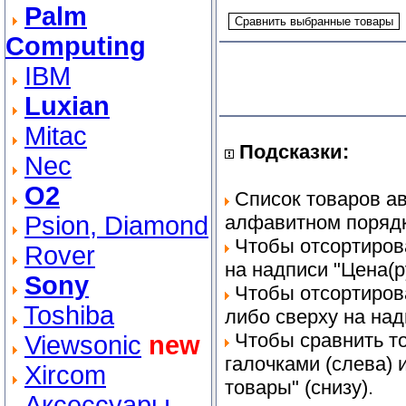
Palm
Computing
IBM
Luxian
Mitac
Подсказки:
Nec
O2
Список товаров ав
Psion, Diamond
алфавитном порядк
Чтобы отсортиров
Rover
на надписи "Цена(ру
Sony
Чтобы отсортиров
Toshiba
либо сверху на на
Чтобы сравнить т
Viewsonic
new
галочками (слева)
Xircom
товары" (снизу).
Аксессуары