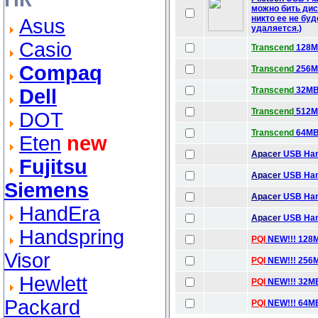
можно бить дис
никто ее не бу
Asus
удаляется.)
Casio
Transcend
128MB
Compaq
Transcend
256MB
Dell
Transcend
32MB 
Transcend
512MB
DOT
Transcend
64MB 
Eten
new
Apacer
USB Han
Fujitsu
Apacer
USB Han
Siemens
Apacer
USB Han
HandEra
Apacer
USB Han
Handspring
PQI
NEW!!! 128M
Visor
PQI
NEW!!! 256M
Hewlett
PQI
NEW!!! 32MB
Packard
PQI
NEW!!! 64MB