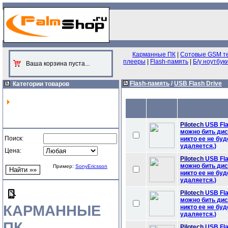
Карманные ПК
|
Сотовые GSM т
плееры
|
Flash-память
|
Б/у ноутбук
Ваша корзина пуста...
Flash-память
/
USB Flash Drive
Категории товаров
Pilotech
USB Fla
можно бить дис
Поиск:
никто ее не бу
удаляется.)
Цена:
Pilotech
USB Fla
можно бить дис
Пример:
SonyEricsson
никто ее не бу
удаляется.)
Pilotech
USB Fla
можно бить дис
КАРМАННЫЕ
никто ее не бу
удаляется.)
ПК
Pilotech
USB Fla