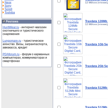
Nexx
12 Мб/сек (чтение)
Sony
Sorell
Toshiba
Traxdata 128Mb 
Реклама
12 Мб/сек (чтение)
HuntWear.ru
- интернет-магазин
охотничьего и туристического
снаряжения
Lungomare.ru
- туристическое
агенство. Визы, загранпаспорта,
Traxdata 1Gb Sec
авиакасса, кредит
PDAforum.ru
- форум о карманных
компьютерах, коммуникаторах и
смартфонах
Traxdata 2Gb Sec
Traxdata 512Mb M
Traxdata 512Mb 