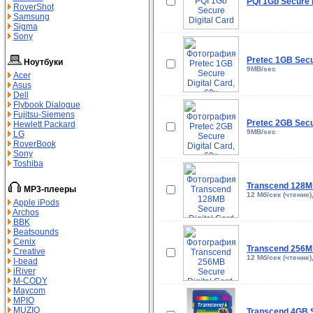
PQI 1Gb Secure D
RoverShot
Samsung
Sigma
Sony
Pretec 1GB Secur
Ноутбуки
9MB/sec
Acer
Asus
Dell
Flybook Dialogue
Fujitsu-Siemens
Pretec 2GB Secur
Hewlett Packard
9MB/sec
LG
RoverBook
Sony
Toshiba
Transcend 128MB
MP3-плееры
12 Мб/сек (чтение)
Apple iPods
Archos
BBK
Beatsounds
Cenix
Transcend 256MB
Creative
12 Мб/сек (чтение)
I-bead
iRiver
M-СODY
Maycom
MPIO
MUZIO
Transcend 4GB S