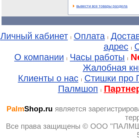
вывести все товары раздела
Личный кабинет
Оплата
Доста
адрес
О
О компании
Часы работы
N
Жалобная кн
Клиенты о нас
Стишки про
Палмшоп
Партне
Palm
Shop.ru
являeтся зарегистриров
тер
Все права защищены © ООО "ПАЛМШОП"