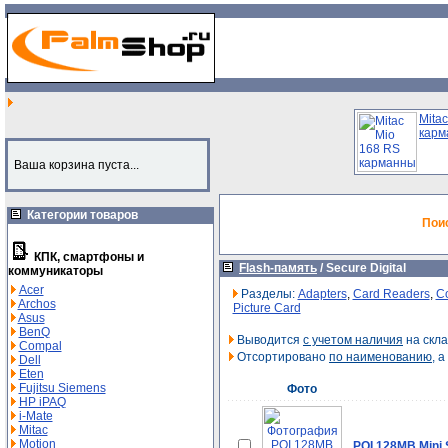
Mita
карм
Ваша корзина пуста...
Категории товаров
Пои
КПК, смартфоны и
Flash-память
/
Secure Digital
коммуникаторы
Acer
Разделы:
Adapters
,
Card Readers
,
C
Archos
Picture Card
Asus
BenQ
Выводится
с учетом наличия
на скла
Compal
Отсортировано
по наименованию
, 
Dell
Eten
Fujitsu Siemens
Фото
HP iPAQ
i-Mate
Mitac
Motion
PQI 128MB Mini 