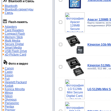
Transcend 512MB
Bluetooth и Связь
Bluetooth
Bluetooth-гарнитуры
Связь
Apacer 128MB Se
Flash-память
Карта памяти; ис
наладонниках (PDA
Adapters
Card Readers
Compact Flash
Memory Stick
Multi Media
Secure Digital
Kingston 1Gb Min
Smart Media
USB Flash Drive
xD-Picture Card
Фото и видео
Kingston 512Mb 
Canon
miniSD, 512 Мб , с
Casio
Epson
Fuji
Hewlett Packard
Kodak
Konica Minolta
LG 512Mb Mini Se
Minox
Nikon
Olympus
Panasonic
Pentax
Premier