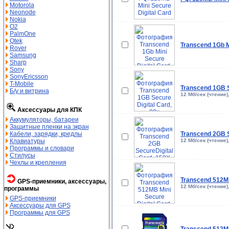
Motorola
Neonode
Nokia
O2
PalmOne
Qtek
Transcend 1Gb Mi
Rover
Samsung
Sharp
Sony
SonyEricsson
T-Mobile
Transcend 1GB S
Б/у и витрина
12 Мб/сек (чтение)
Аксессуары для КПК
Аккумуляторы, батареи
Защитные пленки на экран
Кабели, зарядки, кредлы
Transcend 2GB S
Клавиатуры
12 Мб/сек (чтение)
Программы и словари
Стилусы
Чехлы и крепления
Transcend 512MB
GPS-приемники, аксессуары,
12 Мб/сек (чтение)
программы
GPS-приемники
Аксессуары для GPS
Программы для GPS