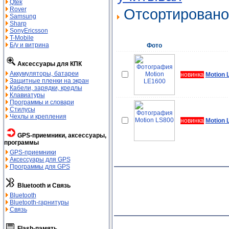
Qtek
Rover
Отсортирован
Samsung
Sharp
SonyEricsson
T-Mobile
Б/у и витрина
Фото
Аксессуары для КПК
Аккумуляторы, батареи
новинка
Motion 
Защитные пленки на экран
Кабели, зарядки, кредлы
Клавиатуры
Программы и словари
Стилусы
Чехлы и крепления
новинка
Motion 
GPS-приемники, аксессуары,
программы
GPS-приемники
Аксессуары для GPS
Программы для GPS
Bluetooth и Связь
Bluetooth
Bluetooth-гарнитуры
Связь
Flash-память