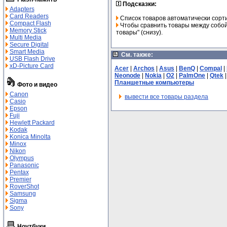
Подсказки:
Adapters
Card Readers
Список товаров автоматически сорт
Compact Flash
Чтобы сравнить товары между собой,
Memory Stick
товары" (снизу).
Multi Media
Secure Digital
Smart Media
См. также:
USB Flash Drive
xD-Picture Card
Acer
|
Archos
|
Asus
|
BenQ
|
Compal
|
Neonode
|
Nokia
|
O2
|
PalmOne
|
Qtek
Планшетные компьютеры
Фото и видео
Canon
вывести все товары раздела
Casio
Epson
Fuji
Hewlett Packard
Kodak
Konica Minolta
Minox
Nikon
Olympus
Panasonic
Pentax
Premier
RoverShot
Samsung
Sigma
Sony
Ноутбуки