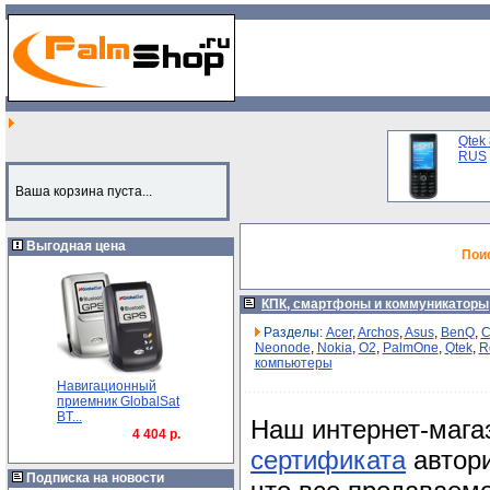
Qtek
RUS
Ваша корзина пуста...
Выгодная цена
Пои
КПК, смартфоны и коммуникаторы
Разделы:
Acer
,
Archos
,
Asus
,
BenQ
,
C
Neonode
,
Nokia
,
O2
,
PalmOne
,
Qtek
,
R
компьютеры
Навигационный
приемник GlobalSat
BT...
Наш интернет-мага
4 404 р.
сертификата
автори
Подписка на новости