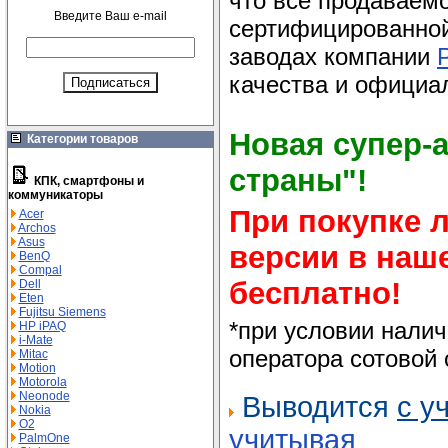
что все продаваем
Введите Ваш e-mail
сертифицированной
заводах компании
качества и официа
Новая супер-
Категории товаров
страны"!
КПК, смартфоны и
коммуникаторы
При покупке 
Acer
Archos
Asus
версии в на
BenQ
Compal
бесплатно!
Dell
Eten
Fujitsu Siemens
*при условии нали
HP iPAQ
i-Mate
оператора сотовой 
Mitac
Motion
Motorola
Neonode
Выводится
с у
Nokia
O2
учитывая
PalmOne