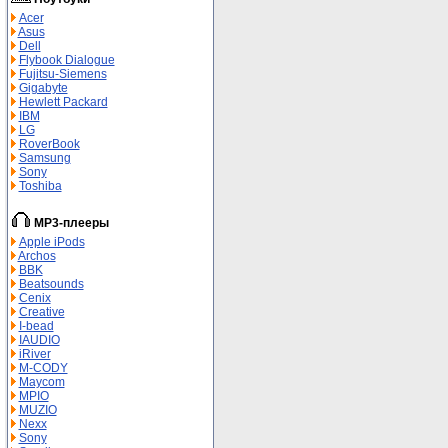
Acer
Asus
Dell
Flybook Dialogue
Fujitsu-Siemens
Gigabyte
Hewlett Packard
IBM
LG
RoverBook
Samsung
Sony
Toshiba
MP3-плееры
Apple iPods
Archos
BBK
Beatsounds
Cenix
Creative
I-bead
IAUDIO
iRiver
M-СODY
Maycom
MPIO
MUZIO
Nexx
Sony