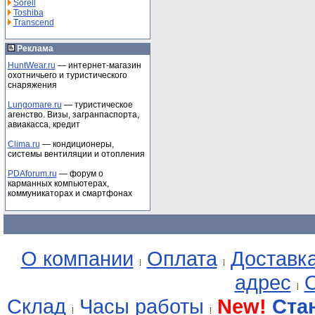
Sorell
Toshiba
Transcend
Реклама
HuntWear.ru
— интернет-магазин
охотничьего и туристического
снаряжения
Lungomare.ru
— туристическое
агенство. Визы, загранпаспорта,
авиакасса, кредит
Clima.ru
— кондиционеры,
системы вентиляции и отопления
PDAforum.ru
— форум о
карманных компьютерах,
коммуникаторах и смартфонах
О компании
Оплата
Доставк
адрес
О
Склад
Часы работы
New!
Ста