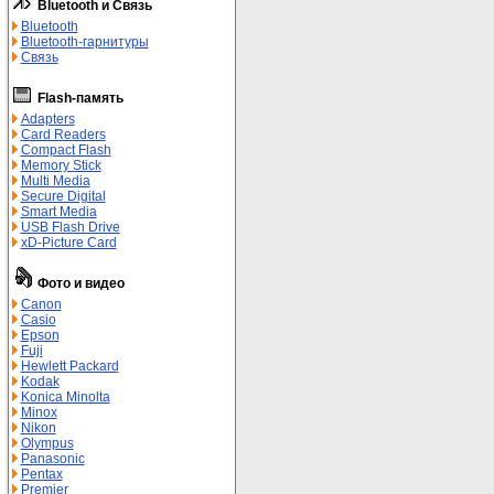
Bluetooth и Связь
Bluetooth
Bluetooth-гарнитуры
Связь
Flash-память
Adapters
Card Readers
Compact Flash
Memory Stick
Multi Media
Secure Digital
Smart Media
USB Flash Drive
xD-Picture Card
Фото и видео
Canon
Casio
Epson
Fuji
Hewlett Packard
Kodak
Konica Minolta
Minox
Nikon
Olympus
Panasonic
Pentax
Premier