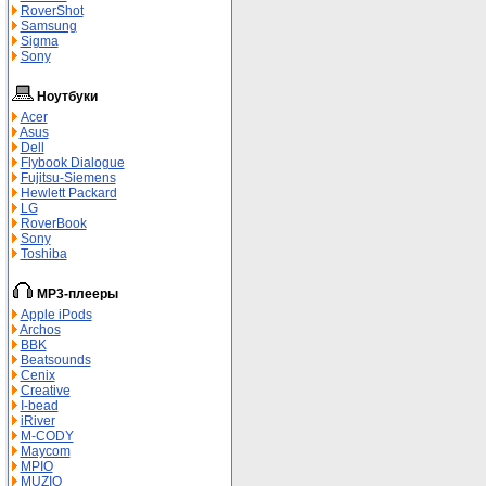
RoverShot
Samsung
Sigma
Sony
Ноутбуки
Acer
Asus
Dell
Flybook Dialogue
Fujitsu-Siemens
Hewlett Packard
LG
RoverBook
Sony
Toshiba
MP3-плееры
Apple iPods
Archos
BBK
Beatsounds
Cenix
Creative
I-bead
iRiver
M-СODY
Maycom
MPIO
MUZIO