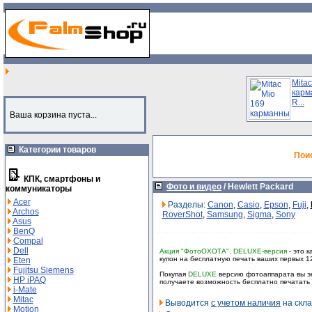
Mita
карм
R...
Ваша корзина пуста...
Категории товаров
Пои
КПК, смартфоны и
Фото и видео
/
Hewlett Packard
коммуникаторы
Acer
Разделы:
Canon
,
Casio
,
Epson
,
Fuji
,
Archos
RoverShot
,
Samsung
,
Sigma
,
Sony
Asus
BenQ
Compal
Dell
Акция "ФотоОХОТА", DELUXE-версия
- это к
купон на бесплатную печать ваших первых 1
Eten
Fujitsu Siemens
Покупая
DELUXE
версию фотоаппарата вы эк
HP iPAQ
получаете возможность бесплатно печатать
i-Mate
Mitac
Выводится
с учетом наличия
на скла
Motion