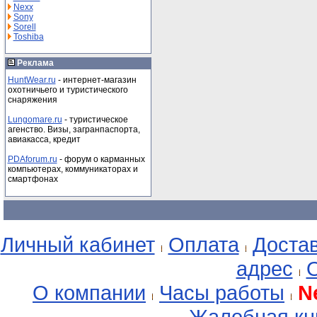
Nexx
Sony
Sorell
Toshiba
Реклама
HuntWear.ru
- интернет-магазин
охотничьего и туристического
снаряжения
Lungomare.ru
- туристическое
агенство. Визы, загранпаспорта,
авиакасса, кредит
PDAforum.ru
- форум о карманных
компьютерах, коммуникаторах и
смартфонах
Личный кабинет
Оплата
Доста
адрес
О
О компании
Часы работы
N
Жалобная кн