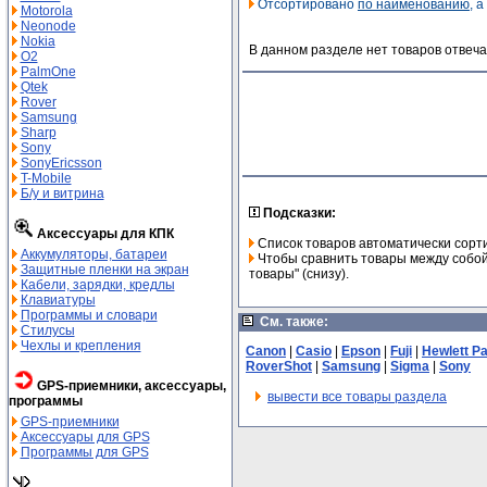
Отсортировано
по наименованию
, 
Motorola
Neonode
Nokia
В данном разделе нет товаров отвеча
O2
PalmOne
Qtek
Rover
Samsung
Sharp
Sony
SonyEricsson
T-Mobile
Б/у и витрина
Подсказки:
Аксессуары для КПК
Список товаров автоматически сорт
Аккумуляторы, батареи
Чтобы сравнить товары между собой,
Защитные пленки на экран
товары" (снизу).
Кабели, зарядки, кредлы
Клавиатуры
Программы и словари
См. также:
Стилусы
Чехлы и крепления
Canon
|
Casio
|
Epson
|
Fuji
|
Hewlett P
RoverShot
|
Samsung
|
Sigma
|
Sony
GPS-приемники, аксессуары,
вывести все товары раздела
программы
GPS-приемники
Аксессуары для GPS
Программы для GPS