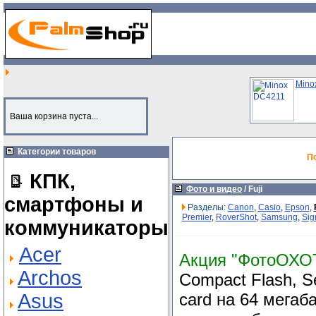
Mino
Ваша корзина пуста...
Категории товаров
П
КПК,
Фото и видео
/
Fuji
смартфоны и
Разделы:
Canon
,
Casio
,
Epson
,
Premier
,
RoverShot
,
Samsung
,
Si
коммуникаторы
Acer
Акция "ФотоОХО
Archos
Compact Flash, Se
Asus
card на 64 мегаб