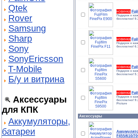
Qtek
новинка
Fuj
Rover
Подарок к ка
бесплатно! 9.
Samsung
Sharp
новинка
Fuj
Подарок к ка
Sony
бесплатно! 6.
SonyEricsson
T-Mobile
новинка
Fuj
Подарок к ка
бесплатно! 5.
Б/у и витрина
новинка
Fuj
Аксессуары
Подарок к ка
бесплатно! 9.
Picture
для КПК
Аксессуары
Аккумуляторы,
батареи
Аккумулято
F455/610/70