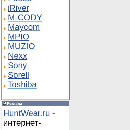
iRiver
M-СODY
Maycom
MPIO
MUZIO
Nexx
Sony
Sorell
Toshiba
Реклама
HuntWear.ru
-
интернет-