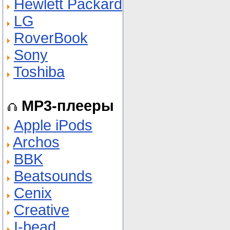
Hewlett Packard
LG
RoverBook
Sony
Toshiba
MP3-плееры
Apple iPods
Archos
BBK
Beatsounds
Cenix
Creative
I-bead