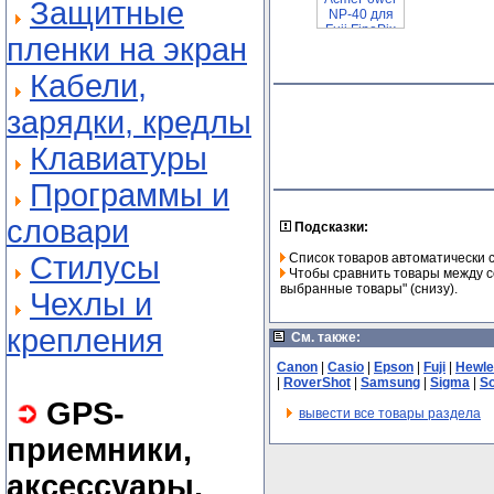
Защитные
пленки на экран
Кабели,
зарядки, кредлы
Клавиатуры
Программы и
словари
Подсказки:
Стилусы
Список товаров автоматически 
Чтобы сравнить товары между со
выбранные товары" (снизу).
Чехлы и
крепления
См. также:
Canon
|
Casio
|
Epson
|
Fuji
|
Hewle
|
RoverShot
|
Samsung
|
Sigma
|
S
GPS-
вывести все товары раздела
приемники,
аксессуары,