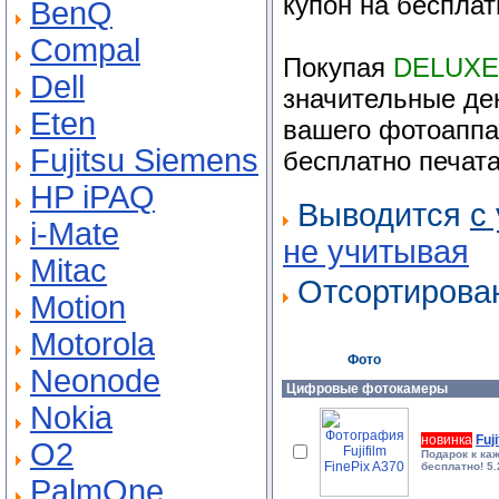
купон на беспла
BenQ
Compal
Покупая
DELUXE
Dell
значительные де
Eten
вашего фотоаппа
Fujitsu Siemens
бесплатно печат
HP iPAQ
Выводится
с
i-Mate
не учитывая
Mitac
Отсортиров
Motion
Motorola
Фото
Neonode
Цифровые фотокамеры
Nokia
новинка
Fuj
O2
Подарок к ка
бесплатно! 5.
PalmOne