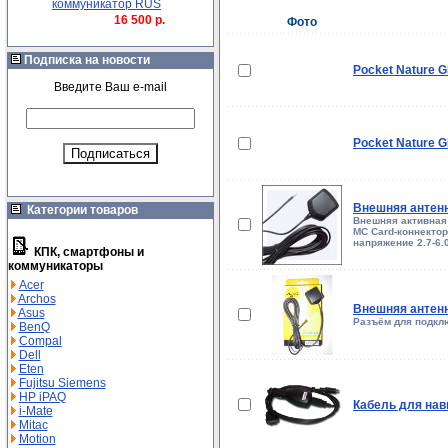
коммуникатор RUS
16 500 р.
Фото
Подписка на новости
Pocket Nature G
Введите Ваш e-mail
Pocket Nature G
Внешняя антенн
Категории товаров
Внешняя активная 
MC Card-коннектор
напряжение 2.7-6.
КПК, смартфоны и
коммуникаторы
Acer
Archos
Внешняя антенн
Asus
Разъём для подкл
BenQ
Compal
Dell
Eten
Fujitsu Siemens
HP iPAQ
Кабель для нави
i-Mate
Mitac
Motion