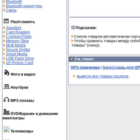
Bluetooth
Bluetooth-гарнитуры
Связь
Flash-память
Adapters
Подсказки:
Card Readers
Compact Flash
Список товаров автоматически сорт
Memory Stick
Чтобы сравнить товары между собой,
Multi Media
товары" (снизу).
Secure Digital
Smart Media
USB Flash Drive
См. также:
xD-Picture Card
GPS-приемники
|
Аксессуары для G
Фото и видео
вывести все товары раздела
Ноутбуки
MP3-плееры
DVD/Караоке и домашние
кинотеатры
Телевизоры