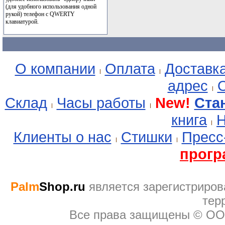
(для удобного использования одной
рукой) телефон с QWERTY
клавиатурой.
О компании
Оплата
Доставк
адрес
О
Склад
Часы работы
New!
Ста
книга
Н
Клиенты о нас
Стишки
Пресс
прогр
Palm
Shop.ru
являeтся зарегистриров
тер
Все права защищены © ОО