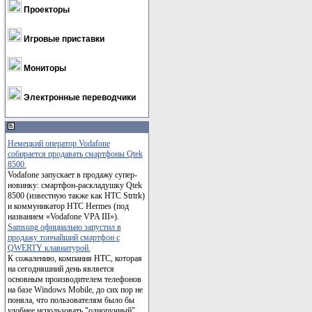
Проекторы
Игровые приставки
Мониторы
Электронные переводчики
Немецкий оператор Vodafone
собирается продавать смартфоны Qtek
8500.
Vodafone запускает в продажу супер-
новинку: смартфон-раскладушку Qtek
8500 (известную также как HTC Strtrk)
и коммуникатор HTC Hermes (под
названием «Vodafone VPA III»).
Samsung официально запустил в
продажу тончайший смартфон с
QWERTY клавиатурой.
К сожалению, компания НТС, которая
на сегодняшний день является
основным производителем телефонов
на базе Windows Mobile, до сих пор не
поняла, что пользователям было бы
удобнее использовать "одноручный"