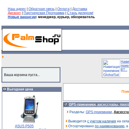
Наш адрес
|
Обратная связь
|
Оплата
|
Доставка
Дисконт
|
Партнерская Программа
|
Стань дилером!
Новые вакансии
: менеджер, курьер, обозреватель
Нави
прие
BT...
Ваша корзина пуста...
Выгодная цена
Пои
GPS-приемники, аксессуары, про
Разделы:
GPS-приемники
,
Аксессу
Выводится
с учетом наличия
на скла
ASUS P505
Отсортировано
по наименованию
, 