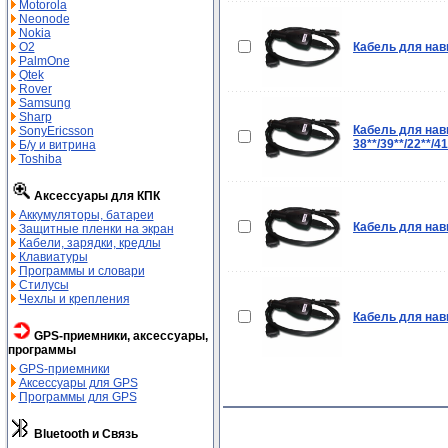
Motorola
Neonode
Nokia
O2
Кабель для нав
PalmOne
Qtek
Rover
Samsung
Sharp
Кабель для нав
SonyEricsson
38**/39**/22**/41
Б/у и витрина
Toshiba
Аксессуары для КПК
Аккумуляторы, батареи
Кабель для нави
Защитные пленки на экран
Кабели, зарядки, кредлы
Клавиатуры
Программы и словари
Стилусы
Чехлы и крепления
Кабель для нав
GPS-приемники, аксессуары,
программы
GPS-приемники
Аксессуары для GPS
Программы для GPS
Bluetooth и Связь