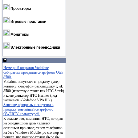
Проекторы
Игровые приставки
Мониторы
Электронные переводчики
Немецкий оператор Vodafone
собирается продавать смартфоны Qtek
8500.
Vodafone запускает в продажу супер-
новинку: смартфон-раскладушку Qtek
8500 (известную также как HTC Strtrk)
и коммуникатор HTC Hermes (под
названием «Vodafone VPA III»).
Samsung официально запустил в
продажу тончайший смартфон с
QWERTY клавиатурой.
К сожалению, компания НТС, которая
на сегодняшний день является
основным производителем телефонов
на базе Windows Mobile, до сих пор не
поняла, что пользователям было бы