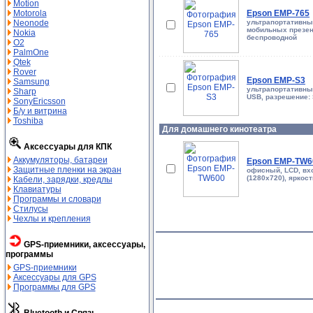
Motion
Motorola
Epson EMP-765
Neonode
ультрапортативны
мобильных презент
Nokia
беспроводной
O2
PalmOne
Qtek
Rover
Epson EMP-S3
Samsung
ультрапортативны
Sharp
USB, разрешение: 
SonyEricsson
Б/у и витрина
Toshiba
Для домашнего кинотеатра
Аксессуары для КПК
Аккумуляторы, батареи
Epson EMP-TW6
Защитные пленки на экран
офисный, LCD, вх
(1280x720), яркос
Кабели, зарядки, кредлы
Клавиатуры
Программы и словари
Стилусы
Чехлы и крепления
GPS-приемники, аксессуары,
программы
GPS-приемники
Аксессуары для GPS
Программы для GPS