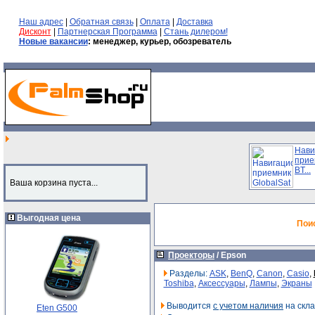
Наш адрес
|
Обратная связь
|
Оплата
|
Доставка
Дисконт
|
Партнерская Программа
|
Стань дилером!
Новые вакансии
: менеджер, курьер, обозреватель
Нави
прие
BT...
Ваша корзина пуста...
Выгодная цена
Пои
Проекторы
/
Epson
Разделы:
ASK
,
BenQ
,
Canon
,
Casio
,
Toshiba
,
Аксессуары
,
Лампы
,
Экраны
Выводится
с учетом наличия
на скла
Eten G500