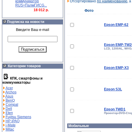
коммуникатор
Отсортировано
по наименованию
, 
RUS+ПалмГИСG...
18 012 р.
Фото
Подписка на новости
Epson EMP-62
Введите Ваш e-mail
Epson EMP-TW2
LCD, 1200AL, WVG
Категории товаров
Epson EMP-X3
КПК, смартфоны и
коммуникаторы
Acer
Epson S3L
Archos
Asus
BenQ
Compal
Dell
Epson TWD1
Eten
Проектор-DVD-Сте
Fujitsu Siemens
HP iPAQ
i-Mate
Мобильные
Mitac