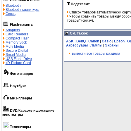
Bluetooth и Связь
Подсказки:
Bluetooth
Bluetooth-гарнитуры
Список товаров автоматически сорт
Связь
Чтобы сравнить товары между собой,
товары" (снизу).
Flash-память
Adapters
См. также:
Card Readers
Compact Flash
ASK
|
BenQ
|
Canon
|
Casio
|
Epson
|
G
Memory Stick
Аксессуары
|
Лампы
|
Экраны
Multi Media
Secure Digital
вывести все товары раздела
Smart Media
USB Flash Drive
xD-Picture Card
Фото и видео
Ноутбуки
MP3-плееры
DVD/Караоке и домашние
кинотеатры
Телевизоры