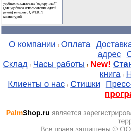
удобнее использовать "одноручный"
(для удобного использования одной
рукой) телефон с QWERTY
клавиатурой.
О компании
Оплата
Доставк
адрес
О
Склад
Часы работы
New!
Ста
книга
Н
Клиенты о нас
Стишки
Пресс
прогр
Palm
Shop.ru
являeтся зарегистриров
тер
Все права защищены © ОО