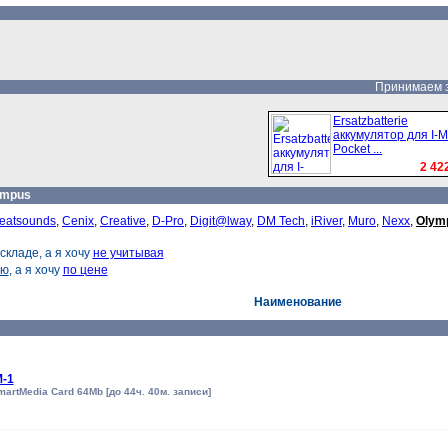
Принимаем за
Ersatzbatterie
аккумулятор для I-M
Pocket ...
2 422
ympus
eatsounds
,
Cenix
,
Creative
,
D-Pro
,
Digit@lway
,
DM Tech
,
iRiver
,
Muro
,
Nexx
,
Olym
складе, а я хочу
не учитывая
ию
, а я хочу
по цене
Наименование
-1
artMedia Card 64Mb [до 44ч. 40м. записи]