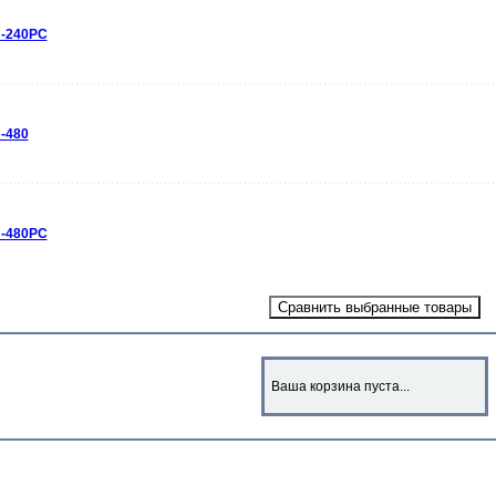
N-240PC
-480
N-480PC
Ваша корзина пуста...