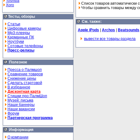
Toshiba
Список товаров автоматически с
Xoro
Чтобы сравнить товары между со
Тесты, обзоры
См. также:
Статьи
Цифровые камеры
Apple iPods
|
Archos
|
Beatsounds
Mp3-плееры
Карманные ПК
вывести все товары раздела
Ноутбуки
Сотовые телефоны
Пресс-релизы
Полезное
Пресса о Палмшоп
Сравнение товаров
Снижение цены
Сделать стартовой
В избранное
Дисконтная карта
Стишки про ПалмШоп
Музей: письма
Наши баннеры
Наши вакансии
Форум
Партнерская программа
Информация
О компании