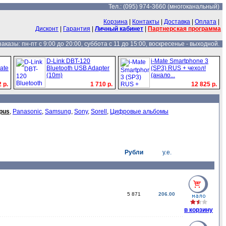
Тел.: (095) 974-3660 (многоканальный)
Корзина
|
Контакты
|
Доставка
|
Оплата
|
Дисконт
|
Гарантия
|
Личный кабинет
|
Партнерская программа
казы: пн-пт с 9:00 до 20:00, суббота с 11 до 15:00, воскресенье - выходной.
D-Link DBT-120
i-Mate Smartphone 3
ate
Bluetooth USB Adapter
(SP3) RUS + чехол!
(10m)
(анало...
 р.
1 710 р.
12 825 р.
pus
,
Panasonic
,
Samsung
,
Sony
,
Sorell
,
Цифровые альбомы
Рубли
у.е.
5 871
206.00
в корзину