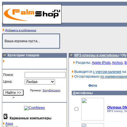
Добавить в избранное
Ваша корзина пуста...
Категории товаров
MP3-плееры и диктофоны
/
Ol
Разделы:
Apple iPods
,
Archos
,
B
Выводится
с учетом наличия
на 
Поиск:
Отсортировано
по наименован
Цена:
Фото
Пример:
SonyEricsson
Диктофоны
>
Olympus DM
MP3 плеер, Sm
Карманные компьютеры
Asus