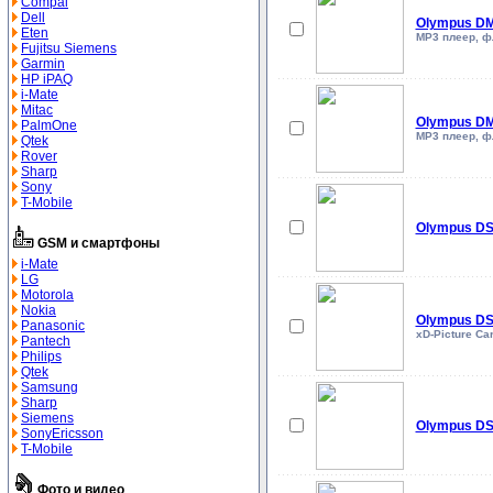
Compal
Dell
Olympus DM
Eten
MP3 плеер, фл
Fujitsu Siemens
Garmin
HP iPAQ
i-Mate
Mitac
Olympus DM
PalmOne
MP3 плеер, фл
Qtek
Rover
Sharp
Sony
T-Mobile
Olympus DS
GSM и смартфоны
i-Mate
LG
Motorola
Nokia
Olympus DS
Panasonic
xD-Picture Ca
Pantech
Philips
Qtek
Samsung
Sharp
Siemens
Olympus DS
SonyEricsson
T-Mobile
Фото и видео