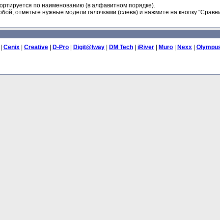
ортируется по наименованию (в алфавитном порядке).
бой, отметьте нужные модели галочками (слева) и нажмите на кнопку "Сравни
|
Cenix
|
Creative
|
D-Pro
|
Digit@lway
|
DM Tech
|
iRiver
|
Muro
|
Nexx
|
Olympu