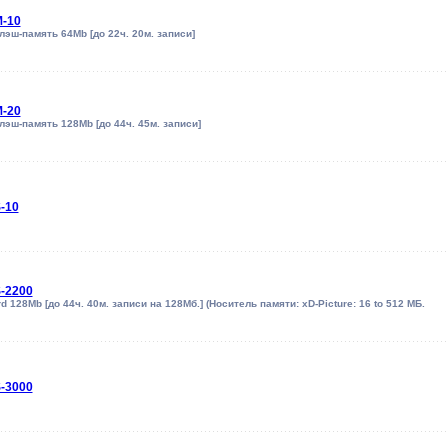
-10
эш-память 64Mb [до 22ч. 20м. записи]
-20
эш-память 128Mb [до 44ч. 45м. записи]
-10
-2200
rd 128Mb [до 44ч. 40м. записи на 128Мб.] (Носитель памяти: xD-Picture: 16 to 512 МБ.
-3000