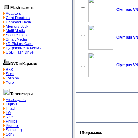
Flash-память
Olympus V
Adapters
Card Readers
Compact Flash
Memory Stick
Multi Media
Secure Digital
Olympus VN
Smart Media
xD-Picture Card
Цифровые альбомы
USB Flash Drive
DVD и Караоке
Olympus V
BBK
Scott
Toshiba
Xoro
Телевизоры
Аксессуары
Fujitsu
Hitachi
LG
Nec
Philips
Pioneer
Samsung
Подсказки:
Sony