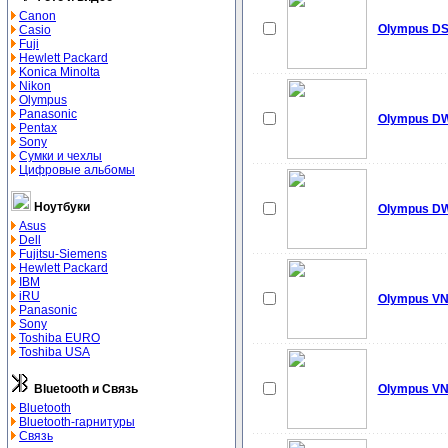
Canon
Olympus DS
Casio
Fuji
Hewlett Packard
Konica Minolta
Nikon
Olympus
Panasonic
Olympus D
Pentax
Sony
Сумки и чехлы
Цифровые альбомы
Ноутбуки
Olympus D
Asus
Dell
Fujitsu-Siemens
Hewlett Packard
IBM
iRU
Olympus VN
Panasonic
Sony
Toshiba EURO
Toshiba USA
Bluetooth и Связь
Olympus VN
Bluetooth
Bluetooth-гарнитуры
Связь