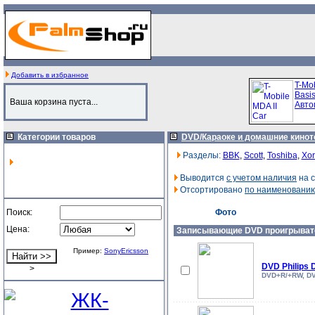
Добавить в избранное
T-Mob
Basi
Ваша корзина пуста...
Авто
Категории товаров
DVD/Караоке и домашние кино
Разделы:
BBK
,
Scott
,
Toshiba
,
Xor
Выводится
с учетом наличия
на с
Отсортировано
по наименовани
Поиск:
Фото
Цена:
Записывающие DVD проигрыват
Пример:
SonyEricsson
DVD Philips
>
DVD+R/+RW, DV