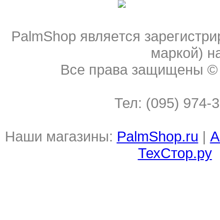
PalmShop являeтся зарегистри
мaркой) н
Все права защищены 
Тел: (095) 974-
Наши магазины:
PalmShop.ru
|
А
ТехСтор.ру