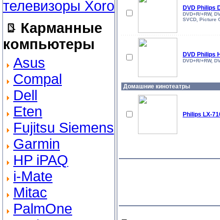
DVD Philips 
DVD+R/+RW, DV
SVCD, Picture 
Карманные
компьютеры
DVD Philips
Asus
DVD+R/+RW, DV
Compal
Домашние кинотеатры
Dell
Eten
Philips LX-7
Fujitsu Siemens
Garmin
HP iPAQ
i-Mate
Mitac
PalmOne