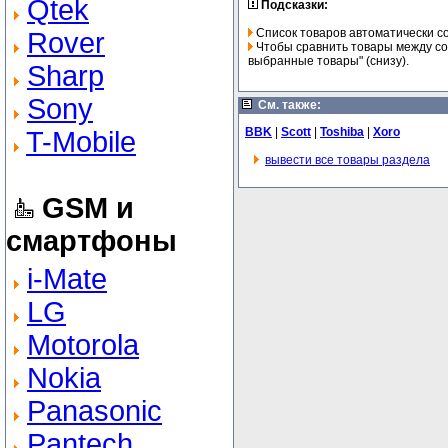
Qtek
Подсказки:
Список товаров автоматически с
Rover
Чтобы сравнить товары между соб
выбранные товары" (снизу).
Sharp
Sony
См. также:
BBK
|
Scott
|
Toshiba
|
Xoro
T-Mobile
вывести все товары раздела
GSM и
смартфоны
i-Mate
LG
Motorola
Nokia
Panasonic
Pantech