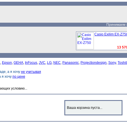
Принимаем за
Casio Exilim EX-Z75
13 570
o
,
Epson
,
GEHA
,
InFocus
,
JVC
,
LG
,
NEC
,
Panasonic
,
Projectiondesign
,
Sony
,
Toshi
аде, а я хочу
не учитывая
 а я хочу
по цене
ающих условию...
Ваша корзина пуста...