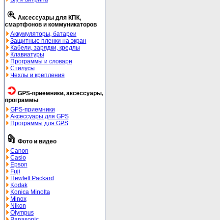
Аксессуары для КПК,
смартфонов и коммуникаторов
Аккумуляторы, батареи
Защитные пленки на экран
Кабели, зарядки, кредлы
Клавиатуры
Программы и словари
Стилусы
Чехлы и крепления
GPS-приемники, аксессуары,
программы
GPS-приемники
Аксессуары для GPS
Программы для GPS
Фото и видео
Canon
Casio
Epson
Fuji
Hewlett Packard
Kodak
Konica Minolta
Minox
Nikon
Olympus
Panasonic