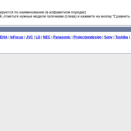
ируется по наименованию (в алфавитном порядке).
, отметьте нужные модели галочками (слева) и нажмите на кнопку "Сравнить 
EHA
|
InFocus
|
JVC
|
LG
|
NEC
|
Panasonic
|
Projectiondesign
|
Sony
|
Toshiba
|