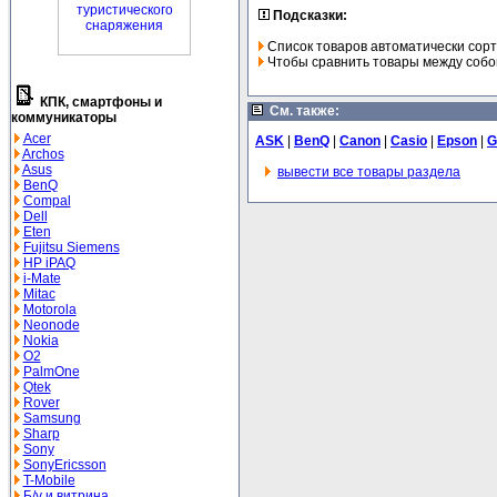
Подсказки:
Список товаров автоматически сорт
Чтобы сравнить товары между собой
КПК, смартфоны и
См. также:
коммуникаторы
Acer
ASK
|
BenQ
|
Canon
|
Casio
|
Epson
|
G
Archos
Asus
вывести все товары раздела
BenQ
Compal
Dell
Eten
Fujitsu Siemens
HP iPAQ
i-Mate
Mitac
Motorola
Neonode
Nokia
O2
PalmOne
Qtek
Rover
Samsung
Sharp
Sony
SonyEricsson
T-Mobile
Б/у и витрина