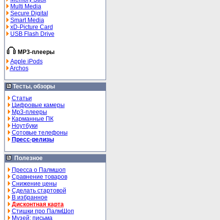
Multi Media
Secure Digital
Smart Media
xD-Picture Card
USB Flash Drive
MP3-плееры
Apple iPods
Archos
Тесты, обзоры
Статьи
Цифровые камеры
Mp3-плееры
Карманные ПК
Ноутбуки
Сотовые телефоны
Пресс-релизы
Полезное
Пресса о Палмшоп
Сравнение товаров
Снижение цены
Сделать стартовой
В избранное
Дисконтная карта
Стишки про ПалмШоп
Музей: письма