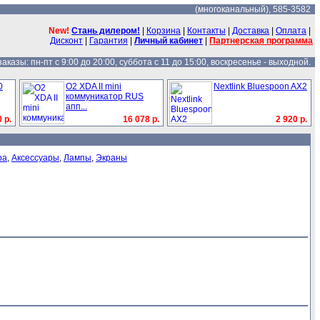
(многоканальный), 585-3582
New!
Стань дилером!
|
Корзина
|
Контакты
|
Доставка
|
Оплата
|
Дисконт
|
Гарантия
|
Личный кабинет
|
Партнерская программа
казы: пн-пт с 9:00 до 20:00, суббота с 11 до 15:00, воскресенье - выходной.
0
O2 XDA II mini
Nextlink Bluespoon AX2
коммуникатор RUS
апп...
 р.
16 078 р.
2 920 р.
ba
,
Аксессуары
,
Лампы
,
Экраны