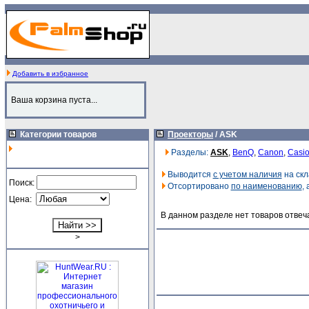
Добавить в избранное
Ваша корзина пуста...
Категории товаров
Проекторы
/
ASK
Разделы:
ASK
,
BenQ
,
Canon
,
Casi
Выводится
с учетом наличия
на скл
Поиск:
Отсортировано
по наименованию
,
Цена:
В данном разделе нет товаров отвеч
>