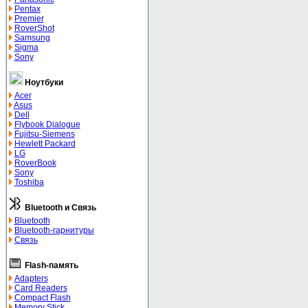
Pentax
Premier
RoverShot
Samsung
Sigma
Sony
Ноутбуки
Acer
Asus
Dell
Flybook Dialogue
Fujitsu-Siemens
Hewlett Packard
LG
RoverBook
Sony
Toshiba
Bluetooth и Связь
Bluetooth
Bluetooth-гарнитуры
Связь
Flash-память
Adapters
Card Readers
Compact Flash
Memory Stick