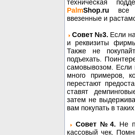
техническая под
Palm
Shop.ru
все т
ввезенные и растам
Совет №3.
Если на
и реквизиты фирмы
Также не покупай
подъехать. Поинтер
самовывозом. Если 
много примеров, к
перестают предоста
ставят демпинговы
затем не выдержива
вам покупать в таких
Совет №4.
Не по
кассовый чек. Помн