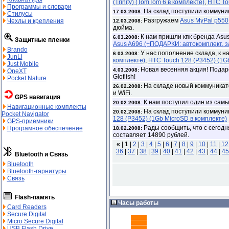
(Trinity) (TomTom 6 в комплекте)
,
HTC To
Программы и словари
На склад поступили коммуни
17.03.2008:
Стилусы
Разгружаем
Asus MyPal p550
Чехлы и крепления
12.03.2008:
дюйма.
К нам пришли кпк бренда Asu
6.03.2008:
Защитные пленки
Asus A696 (+ПОДАРКИ: автокомплект, 
Brando
У нас пополнение склада, к н
6.03.2008:
JunLi
комплекте)
,
HTC Touch 128 (P3452) (1G
Just Mobile
Новая весенняя акция! Подаро
4.03.2008:
OneXT
Glofiish!
Pocket Nature
На складе новый коммуникат
26.02.2008:
и WiFi.
GPS навигация
К нам поступил один из самы
20.02.2008:
Навигационные комплекты
На склад поступили коммуни
20.02.2008:
Pocket Navigator
128 (P3452) (1Gb MicroSD в комплекте)
GPS-приемники
Рады сообщить, что с сегод
Програмное обеспечение
18.02.2008:
составляет 14890 рублей.
«
|
1 |
2
|
3
|
4
|
5
|
6
|
7
|
8
|
9
|
10
|
11
|
12
36
|
37
|
38
|
39
|
40
|
41
|
42
|
43
|
44
|
45
Bluetooth и Связь
Bluetooth
Bluetooth-гарнитуры
Связь
Flash-память
Часы работы
Card Readers
Secure Digital
Micro Secure Digital
USB Flash Drive