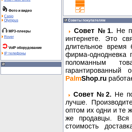
Фото и видео
Casio
Olympus
Советы покупателям
Совет №1.
Не по
MP3-плееры
Rover
интернете. Это св
длительное время 
VoIP оборудование
фирма-однодневка п
IP телефоны
поломанным то
гарантированный о
Palm
Shop.ru
работае
Совет №2.
Не по
лучше. Производит
оптом их одни и те 
же продавцы. Вся
стоимость доставк