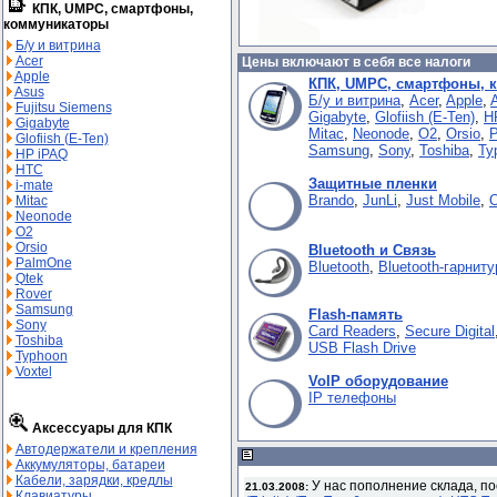
КПК, UMPC, смартфоны,
коммуникаторы
Б/у и витрина
Acer
Цены включают в себя все налоги
Apple
КПК, UMPC, смартфоны, 
Asus
Б/у и витрина
,
Acer
,
Apple
,
Fujitsu Siemens
Gigabyte
,
Glofiish (E-Ten)
,
H
Gigabyte
Mitac
,
Neonode
,
O2
,
Orsio
,
Glofiish (E-Ten)
Samsung
,
Sony
,
Toshiba
,
Ty
HP iPAQ
HTC
Защитные пленки
i-mate
Brando
,
JunLi
,
Just Mobile
,
Mitac
Neonode
O2
Orsio
Bluetooth и Связь
PalmOne
Bluetooth
,
Bluetooth-гарнит
Qtek
Rover
Samsung
Flash-память
Sony
Card Readers
,
Secure Digital
Toshiba
USB Flash Drive
Typhoon
Voxtel
VoIP оборудование
IP телефоны
Аксессуары для КПК
Автодержатели и крепления
Аккумуляторы, батареи
Кабели, зарядки, кредлы
У нас пополнение склада, п
21.03.2008:
Клавиатуры