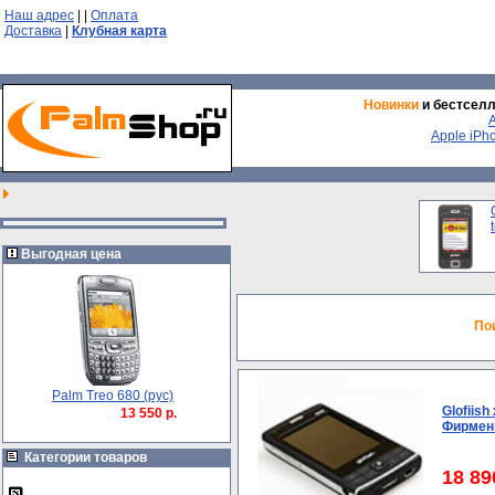
Наш адрес
|
|
Оплата
Доставка
|
Клубная карта
Новинки
и бестсел
Apple iPh
Выгодная цена
По
Palm Treo 680 (рус)
Glofiish
13 550 р.
Фирменн
Категории товаров
18 89