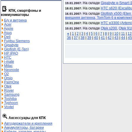
На складе
Gigabyte g-Smart i
19.01.2007:
На складе
HTC s620 (Excalibu
18.01.2007:
КПК, смартфоны и
На складе
Glofiish x500 (Et
16.01.2007:
коммуникаторы
внешняя антенна, TomTom 6 в комплект
Б/у и витрина
На складе
HTC p3300 (Artemi
10.01.2007:
Acer
На складе
Qtek s200
,
Qtek 91
Apple
10.01.2007:
Asus
«
|
1
|
2
|
3
|
4
|
5
|
6
|
7
|
8
|
9
|
10
|
11
|
12
Dell
36
|
37
|
38
|
39
|
40
|
41
|
42
|
43
|
44
|
45
Fujitsu Siemens
Gigabyte
Glofiish (E-Ten)
HP iPAQ
HTC
i-mate
Mitac
Neonode
O2
Orsio
PalmOne
Qtek
Rover
Samsung
Toshiba
Typhoon
Voxtel
Аксессуары для КПК
Автодержатели и крепления
Аккумуляторы, батареи
Кабели, зарядки, кредлы