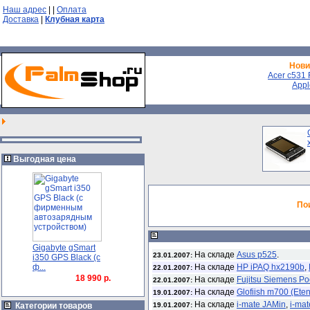
Наш адрес
|
|
Оплата
Доставка
|
Клубная карта
Нови
Acer с531 F
Appl
Выгодная цена
По
Gigabyte gSmart
На складе
Asus p525
.
23.01.2007:
i350 GPS Black (с
ф...
На складе
HP iPAQ hx2190b
,
22.01.2007:
18 990 р.
На складе
Fujitsu Siemens P
22.01.2007:
На складе
Glofiish m700 (Et
19.01.2007:
На складе
i-mate JAMin
,
i-mat
Категории товаров
19.01.2007: