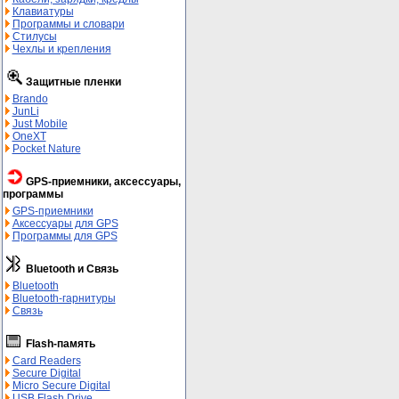
Клавиатуры
Программы и словари
Стилусы
Чехлы и крепления
Защитные пленки
Brando
JunLi
Just Mobile
OneXT
Pocket Nature
GPS-приемники, аксессуары,
программы
GPS-приемники
Аксессуары для GPS
Программы для GPS
Bluetooth и Связь
Bluetooth
Bluetooth-гарнитуры
Связь
Flash-память
Card Readers
Secure Digital
Micro Secure Digital
USB Flash Drive