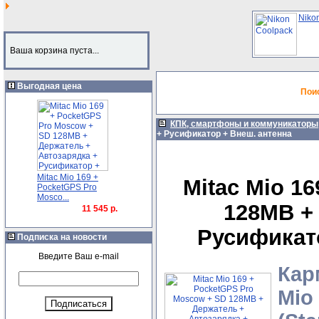
Niko
Ваша корзина пуста...
Выгодная цена
Пои
КПК, смартфоны и коммуникаторы
+ Русификатор + Внеш. антенна
Mitac Mio 169 +
Mitac Mio 1
PocketGPS Pro
Mosco...
128MB +
11 545 р.
Русификат
Подписка на новости
Введите Ваш e-mail
Кар
Mio