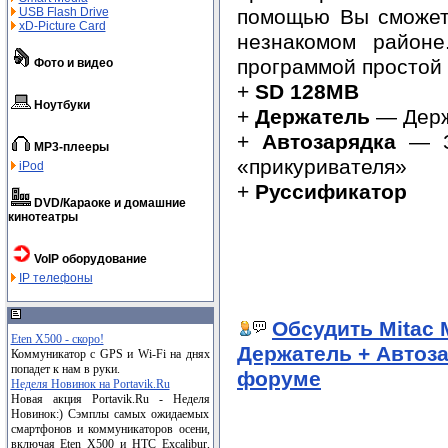
помощью Вы сможете
USB Flash Drive
xD-Picture Card
незнакомом районе
программой простой 
Фото и видео
+
SD 128MB
Ноутбуки
+
Держатель
— Держ
+
Автозарядка
— За
MP3-плееры
«прикуривателя»
iPod
+
Руссификатор
DVD/Караоке и домашние
кинотеатры
VoIP оборудование
IP телефоны
Обсудить Mitac 
Eten X500 - скоро!
Держатель + Автоза
Коммуникатор с GPS и Wi-Fi на днях
попадет к нам в руки.
форуме
Неделя Новинок на Portavik.Ru
Новая акция Portavik.Ru - Неделя
Новинок:) Сэмплы самых ожидаемых
смартфонов и коммуникаторов осени,
включая Eten X500 и HTC Excalibur,