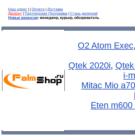
Наш адрес
| |
Оплата
|
Доставка
Дисконт
|
Партнерская Программа
|
Стань дилером!
Новые вакансии
: менеджер, курьер, обозреватель
O2 Atom Exec
Qtek 2020i
,
Qtek
i-
Mitac Mio a7
Eten m600 