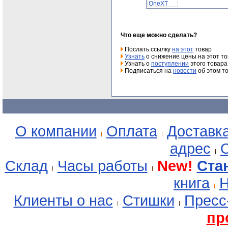
Что еще можно сделать?
Послать ссылку
на этот
товар
Узнать
о снижение цены на этот т
Узнать о
поступлении
этого товара
Подписаться на
новости
об этом т
О компании
Оплата
Доставк
адрес
О
Склад
Часы работы
New!
Ста
книга
Н
Клиенты о нас
Стишки
Пресс
пр