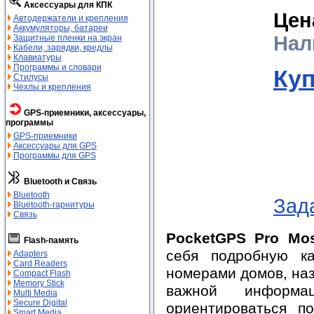
Аксессуары для КПК
Цен
Автодержатели и крепления
Аккумуляторы, батареи
Нал
Защитные пленки на экран
Кабели, зарядки, кредлы
Клавиатуры
Программы и словари
Ку
Стилусы
Чехлы и крепления
GPS-приемники, аксессуары,
программы
GPS-приемники
Аксессуары для GPS
Программы для GPS
Bluetooth и Связь
Bluetooth
Зад
Bluetooth-гарнитуры
Связь
PocketGPS Pro Mo
Flash-память
себя подробную к
Adapters
Card Readers
номерами домов, наз
Compact Flash
Memory Stick
важной информа
Multi Media
Secure Digital
ориентироваться п
Smart Media