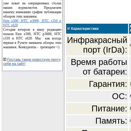
уже лежат на операционных столах
наших журналистов. Предлагаем
вашему вниманию график публикации
обзоров этих машинок.
Eten x500, HTC p3600, HTC s310 и
HTC s620
Характеристики
Сегодня вечером в нашу редакцию
попали Eten x500, HTC p3600, HTC
Инфракрасный
s310 и HTC s620. Мы как всегда
первые в Рунете напишем обзоры этих
порт (IrDa):
машинок. Конкуренты - трепещите =)
Время работы
Поставь такую новостную ленту
себе на сайт!
от батареи:
Гарантия:
ОС:
Питание:
Память: