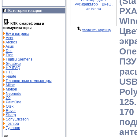
(Sta
PXA
Категории товаров
Wi
КПК, смартфоны и
коммуникаторы
Цве
увеличить картинку
Б/у и витрина
Acer
экр
Archos
Asus
Опе
Dell
Eten
ПЗУ
Fujitsu Siemens
Gigabyte
HP iPAQ
рас
HTC
i-mate
USB
Планшетные компьютеры
Mitac
Pol
Motion
Neonode
O2
125.
PalmOne
Qtek
17
Rover
Sharp
по
SonyEricsson
Toshiba
Typhoon
ант