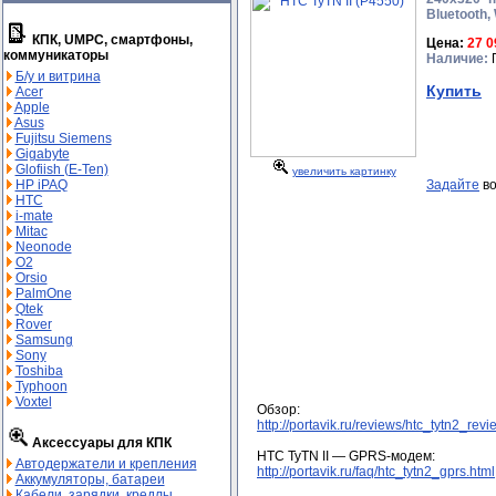
Bluetooth,
КПК, UMPC, смартфоны,
Цена:
27 0
коммуникаторы
Наличие:
П
Б/у и витрина
Купить
Acer
Apple
Asus
Fujitsu Siemens
Gigabyte
Glofiish (E-Ten)
увеличить картинку
Задайте
во
HP iPAQ
HTC
i-mate
Mitac
Neonode
O2
Orsio
PalmOne
Qtek
Rover
Samsung
Sony
Toshiba
Typhoon
Voxtel
Обзор:
http://portavik.ru/reviews/htc_tytn2_revi
Аксессуары для КПК
HTC TyTN II — GPRS-модем:
Автодержатели и крепления
http://portavik.ru/faq/htc_tytn2_gprs.html
Аккумуляторы, батареи
Кабели, зарядки, кредлы