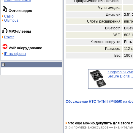
Программное обеспечение:
Мультимедиа:
Фото и видео
Дисплей:
2,8",
Casio
Olympus
Слоты расширения:
micr
Bluetooth:
Bluet
MP3-плееры
WiFi:
802.1
Rover
Колесо прокрутки:
Есть
VoIP оборудование
Размеры:
112 x
IP телефоны
Вес:
190 г
Kingston 512Mb
Secure Digital ..
Обсуждение HTC TyTN II (P4550) на ф
Что еще можно докупить для этого т
(При покупке аксессуаров — значительн