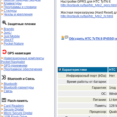
Настройки GPRS для HTC TyTN II:
Клавиатуры
http://portavik.ru/faq/htc_tytn2_gprs.html
Программы и словари
Стилусы
Жесткая перезагрузка (Hard Reset) дл
Чехлы и крепления
http://portavik.ru/faq/htc_tytn2_hr.html
Защитные пленки
Brando
JunLi
Just Mobile
Обсудить HTC TyTN II (P4550)
OneXT
Pocket Nature
GPS навигация
Навигационные комплекты
Pocket Navigator
GPS-приемники
Програмное обеспечение
Характеристики
HTC T
Инфракрасный порт (IrDa):
Нет
Bluetooth и Связь
Время работы от батареи:
Bluetooth
Bluetooth-гарнитуры
Гарантия:
1год
Связь
ОС:
Windo
Питание:
Li-Io
Flash-память
Память:
128 
Card Readers
Secure Digital
Процессор:
Qual
Micro Secure Digital
USB Flash Drive