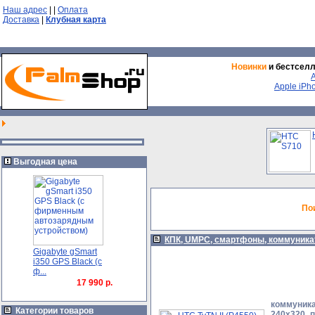
Наш адрес
|
|
Оплата
Доставка
|
Клубная карта
Новинки
и бестсел
Apple iPh
Выгодная цена
По
КПК, UMPC, смартфоны, коммуник
Gigabyte gSmart
i350 GPS Black (с
ф...
17 990 р.
коммуник
Категории товаров
240x320 п