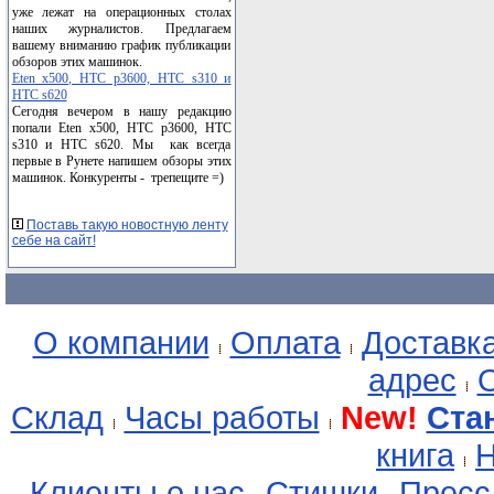
уже лежат на операционных столах
наших журналистов. Предлагаем
вашему вниманию график публикации
обзоров этих машинок.
Eten x500, HTC p3600, HTC s310 и
HTC s620
Сегодня вечером в нашу редакцию
попали Eten x500, HTC p3600, HTC
s310 и HTC s620. Мы как всегда
первые в Рунете напишем обзоры этих
машинок. Конкуренты - трепещите =)
Поставь такую новостную ленту
себе на сайт!
О компании
Оплата
Доставк
адрес
О
Склад
Часы работы
New!
Ста
книга
Н
Клиенты о нас
Стишки
Пресс