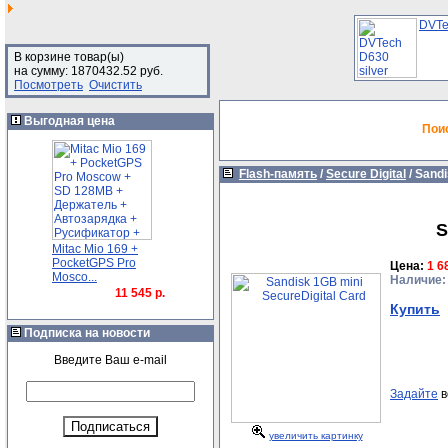
DVTe
В корзине товар(ы)
на сумму: 1870432.52 руб.
Посмотреть
Очистить
Выгодная цена
Пои
Flash-память
/
Secure Digital
/
Sandi
S
Mitac Mio 169 +
PocketGPS Pro
Цена:
1 6
Mosco...
Наличие:
11 545 р.
Купить
Подписка на новости
Введите Ваш e-mail
Задайте
в
увеличить картинку