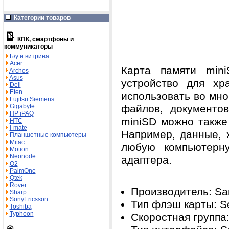
Категории товаров
КПК, смартфоны и
коммуникаторы
Б/у и витрина
Acer
Карта памяти min
Archos
Asus
устройство для хр
Dell
Eten
использовать во мно
Fujitsu Siemens
файлов, документов
Gigabyte
HP iPAQ
miniSD можно также
HTC
i-mate
Например, данные, 
Планшетные компьютеры
Mitac
любую компьютерн
Motion
Neonode
адаптера.
O2
PalmOne
Qtek
Rover
Производитель: Sa
Sharp
SonyEricsson
Тип флэш карты: Se
Toshiba
Typhoon
Скоростная группа