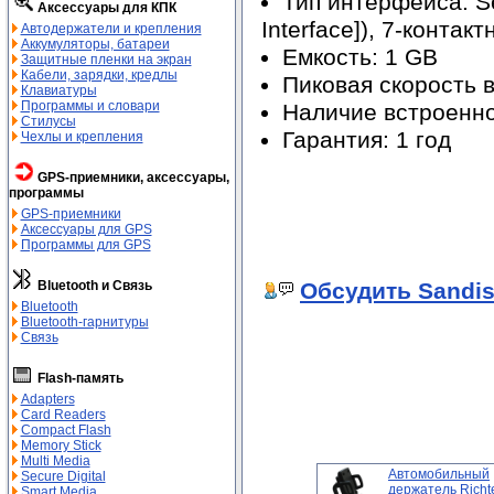
Тип интерфейса: Ser
Аксессуары для КПК
Interface]), 7-контак
Автодержатели и крепления
Аккумуляторы, батареи
Емкость: 1 GB
Защитные пленки на экран
Кабели, зарядки, кредлы
Пиковая скорость в
Клавиатуры
Программы и словари
Наличие встроенно
Стилусы
Гарантия: 1 год
Чехлы и крепления
GPS-приемники, аксессуары,
программы
GPS-приемники
Аксессуары для GPS
Программы для GPS
Обсудить Sandis
Bluetooth и Связь
Bluetooth
Bluetooth-гарнитуры
Связь
Flash-память
Adapters
Card Readers
Compact Flash
Memory Stick
Multi Media
Автомобильный
Secure Digital
держатель Richt
Smart Media