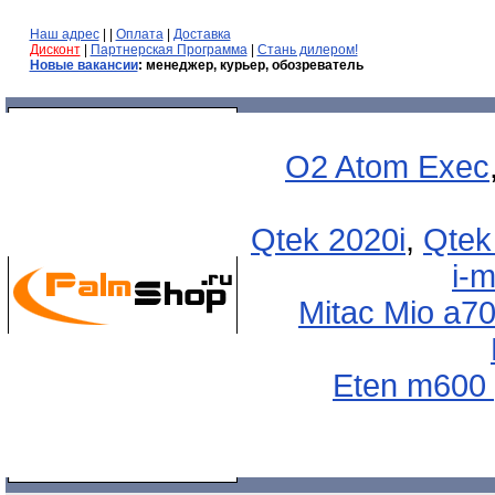
Наш адрес
| |
Оплата
|
Доставка
Дисконт
|
Партнерская Программа
|
Стань дилером!
Новые вакансии
: менеджер, курьер, обозреватель
O2 Atom Exec
Qtek 2020i
,
Qtek
i-
Mitac Mio a7
Eten m600 