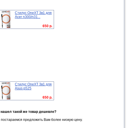
Стилус OneXT 3в1 для
Acer n300/n31...
650 р.
Стилус OneXT 3в1 для
Asus p525
650 р.
я нашел такой же товар дешевле?
 постараемся предложить Вам более низкую цену.