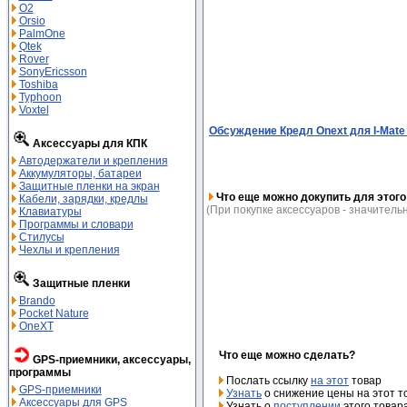
O2
Orsio
PalmOne
Qtek
Rover
SonyEricsson
Toshiba
Typhoon
Voxtel
Обсуждение Кредл Onext для I-Mate 
Аксессуары для КПК
Автодержатели и крепления
Аккумуляторы, батареи
Защитные пленки на экран
Что еще можно докупить для этого
Кабели, зарядки, кредлы
(При покупке аксессуаров - значительн
Клавиатуры
Программы и словари
Стилусы
Чехлы и крепления
Защитные пленки
Brando
Pocket Nature
OneXT
Что еще можно сделать?
GPS-приемники, аксессуары,
программы
Послать ссылку
на этот
товар
GPS-приемники
Узнать
о снижение цены на этот т
Аксессуары для GPS
Узнать о
поступлении
этого товар