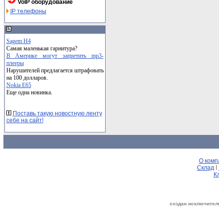
VoIP оборудование
IP телефоны
Sagem H4
Самая маленькая гарнитура?
В Америке могут запретить mp3-
плееры
Нарушителей предлагается штрафовать
на 100 долларов.
Nokia E65
Еще одна новинка.
Поставь такую новостную ленту
себе на сайт!
О комп
Склад
К
создан исключитель