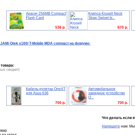
Apacer 256MB Compact
Клипса Krusell Neck
Flash Card
Strap Swivel ki...
536 р.
670 р.
JAM/ Qtek s100/ T-Mobile MDA compact на форуме:
 товара:
ые скидки!)
Кабель-рулетка OneXT
Автомобильное
для Asus 636
зарядное устройство
O...
700 р.
700 р.
Что делать если 
Напишите
нам. Мы
овар
а на склад