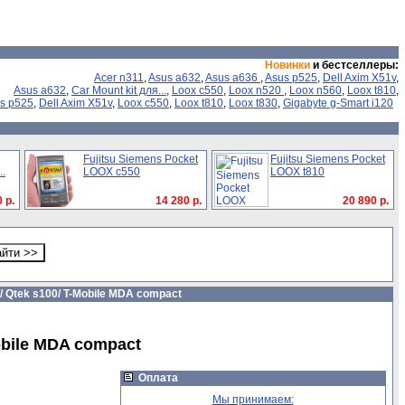
Новинки
и бестселлеры:
Acer n311
,
Asus a632
,
Asus a636
,
Asus p525
,
Dell Axim X51v
,
Asus a632
,
Car Mount kit для...
,
Loox c550
,
Loox n520
,
Loox n560
,
Loox t810
,
s p525
,
Dell Axim X51v
,
Loox c550
,
Loox t810
,
Loox t830
,
Gigabyte g-Smart i120
Fujitsu Siemens Pocket
Fujitsu Siemens Pocket
..
LOOX c550
LOOX t810
 р.
14 280 р.
20 890 р.
/ Qtek s100/ T-Mobile MDA compact
obile MDA compact
Оплата
Мы принимаем: