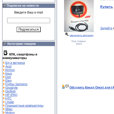
Подписка на новости
Купить
Введите Ваш e-mail
Задайте
увеличить картинку
Код товара:
Категории товаров
3903
КПК, смартфоны и
коммуникаторы
Б/у и витрина
Acer
Archos
Asus
Dell
Eten
Fujitsu Siemens
Обсудить Кредл Onext для I-
Gigabyte
Glofiish
HP iPAQ
HTC
i-mate
Планшетные компьютеры
Mitac
Motion