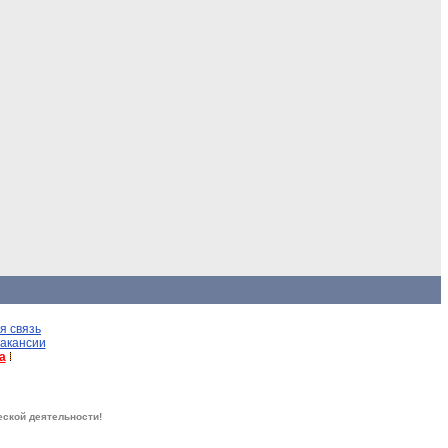
я связь
акансии
а
еской деятельности!