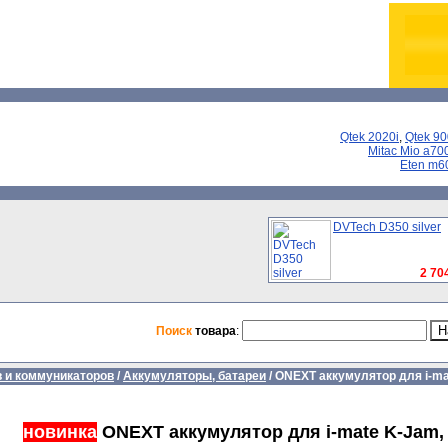
Qtek 2020i
,
Qtek 9
Mitac Mio a70
Eten m6
DVTech D350 silver
2 704
Поиск
товара
:
 и коммуникаторов
/
Аккумуляторы, батареи
/
ONEXT аккумулятор для i-ma
новинка
ONEXT аккумулятор для i-mate K-Jam, 