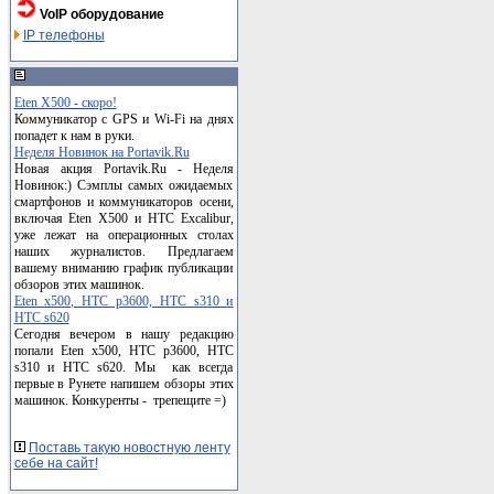
VoIP оборудование
IP телефоны
Eten X500 - скоро!
Коммуникатор с GPS и Wi-Fi на днях
попадет к нам в руки.
Неделя Новинок на Portavik.Ru
Новая акция Portavik.Ru - Неделя
Новинок:) Сэмплы самых ожидаемых
смартфонов и коммуникаторов осени,
включая Eten X500 и HTC Excalibur,
уже лежат на операционных столах
наших журналистов. Предлагаем
вашему вниманию график публикации
обзоров этих машинок.
Eten x500, HTC p3600, HTC s310 и
HTC s620
Сегодня вечером в нашу редакцию
попали Eten x500, HTC p3600, HTC
s310 и HTC s620. Мы как всегда
первые в Рунете напишем обзоры этих
машинок. Конкуренты - трепещите =)
Поставь такую новостную ленту
себе на сайт!