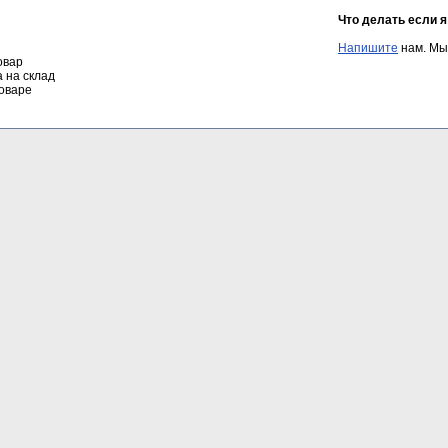
Что делать если 
Напишите
нам. Мы
овар
а на склад
оваре