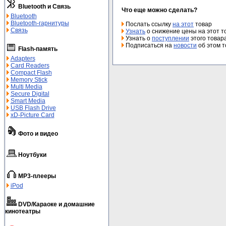
Bluetooth и Связь
Что еще можно сделать?
Bluetooth
Bluetooth-гарнитуры
Послать ссылку
на этот
товар
Связь
Узнать
о снижение цены на этот т
Узнать о
поступлении
этого товар
Подписаться на
новости
об этом т
Flash-память
Adapters
Card Readers
Compact Flash
Memory Stick
Multi Media
Secure Digital
Smart Media
USB Flash Drive
xD-Picture Card
Фото и видео
Ноутбуки
MP3-плееры
iPod
DVD/Караоке и домашние
кинотеатры