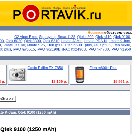
Новинки
и бестселлеры:
O2 Atom Exec
,
Gigabyte g-Smart i128
,
Qtek s200
,
Qtek s110
,
Qtek 9100
,
000
,
Qtek 8020
,
Qtek 8300
,
Qtek 8310
,
i-mate JAMin
,
i-mate PDA-N
,
i-mate K-Jam
,
0
,
i-mate Jas Jar
,
i-mate SP5
,
Eten g500
,
Eten g500+ plus
,
Asus p505
,
Eten m600
,
00 plus
,
iPAQ hw6515
,
iPAQ hx2190B
,
iPAQ hx2490B
,
iPAQ hx4700
,
iPAQ rx1950
Casio Exilim EX-Z850
Eten m600+ Plus
 р.
12 109 р.
15 961 р.
te K-Jam, Qtek 9100 (1250 mAh)
Qtek 9100 (1250 mAh)