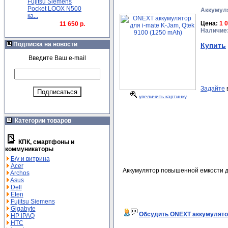
Fujitsu Siemens
Pocket LOOX N500
Аккумуля
ка...
Цена:
1 
11 650 р.
Наличие
Подписка на новости
Купить
Введите Ваш e-mail
Задайте
увеличить картинку
Категории товаров
КПК, смартфоны и
коммуникаторы
Б/у и витрина
Acer
Аккумулятор повышенной емкости дл
Archos
Asus
Dell
Eten
Fujitsu Siemens
Gigabyte
Обсудить ONEXT аккумулятор
HP iPAQ
HTC