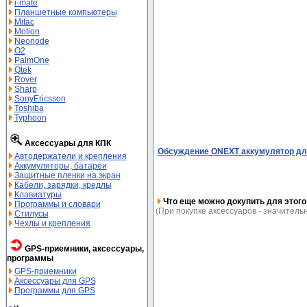
i-mate
Планшетные компьютеры
Mitac
Motion
Neonode
O2
PalmOne
Qtek
Rover
Sharp
SonyEricsson
Toshiba
Typhoon
Аксессуары для КПК
Обсуждение ONEXT аккумулятор для 
Автодержатели и крепления
Аккумуляторы, батареи
Защитные пленки на экран
Кабели, зарядки, кредлы
Клавиатуры
Что еще можно докупить для этого
Программы и словари
(При покупке аксессуаров - значительн
Стилусы
Чехлы и крепления
GPS-приемники, аксессуары,
программы
GPS-приемники
Аксессуары для GPS
Программы для GPS