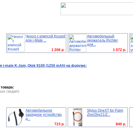
Чехол c клипсой Krusell
Автомобильный
для i-Mate ...
держатель Richter
для...
1 206 р.
1 072 р.
i-mate K-Jam, Qtek 9100 (1250 mAh) на форуме:
 товара:
ые скидки!)
Автомобильное
Stylus OneXT for Palm
зарядное устройство
Zire/ZIre21/Z...
д...
723 р.
840 р.